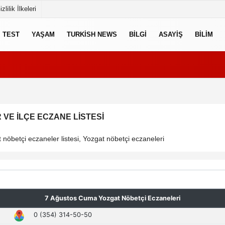
izlilik İlkeleri
TEST
YAŞAM
TURKISH NEWS
BILGI
ASAYIŞ
BILIM
VE İLÇE ECZANE LISTESI
nöbetçi eczaneler listesi, Yozgat nöbetçi eczaneleri