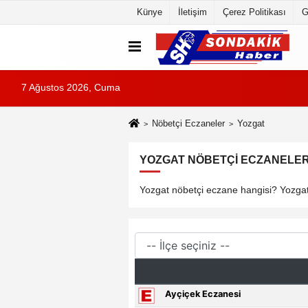
Künye
İletişim
Çerez Politikası
G
7 Ağustos 2026, Cuma
Nöbetçi Eczaneler
Yozgat
YOZGAT NÖBETÇI ECZANELER 
Yozgat nöbetçi eczane hangisi? Yozgat 