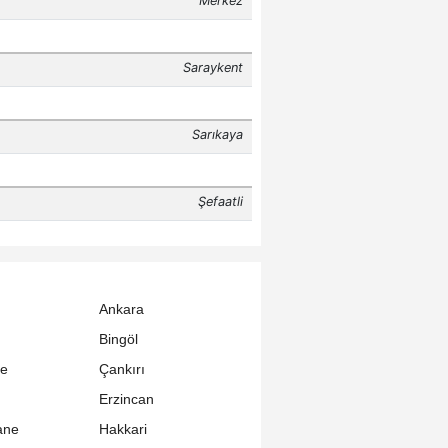
Ankara
Bingöl
le
Çankırı
Erzincan
ane
Hakkari