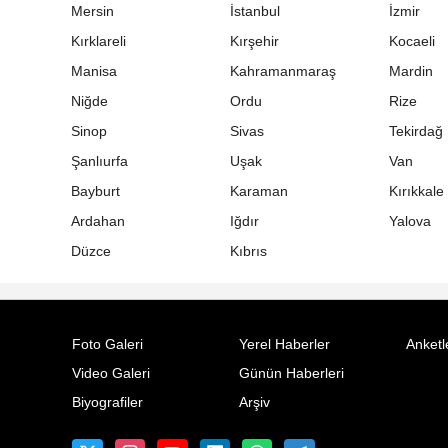
Mersin
İstanbul
İzmir
Kırklareli
Kırşehir
Kocaeli
Manisa
Kahramanmaraş
Mardin
Niğde
Ordu
Rize
Sinop
Sivas
Tekirdağ
Şanlıurfa
Uşak
Van
Bayburt
Karaman
Kırıkkale
Ardahan
Iğdır
Yalova
Düzce
Kıbrıs
Foto Galeri
Yerel Haberler
Anketl
Video Galeri
Günün Haberleri
Biyografiler
Arşiv