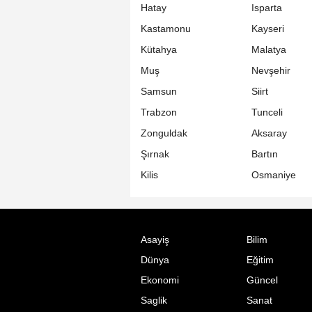
Hatay
Isparta
Kastamonu
Kayseri
Kütahya
Malatya
Muş
Nevşehir
Samsun
Siirt
Trabzon
Tunceli
Zonguldak
Aksaray
Şırnak
Bartın
Kilis
Osmaniye
Asayiş
Bilim
Dünya
Eğitim
Ekonomi
Güncel
Saglik
Sanat