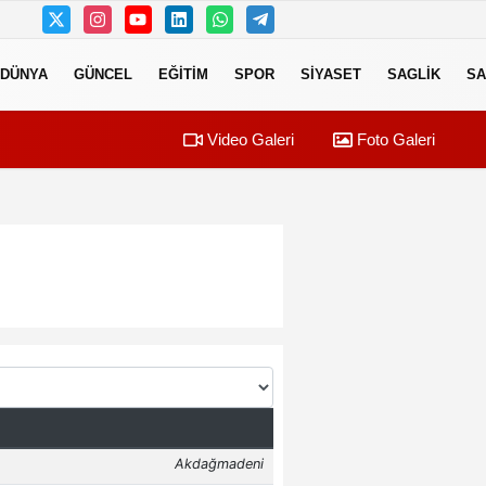
DÜNYA
GÜNCEL
EĞITIM
SPOR
SIYASET
SAGLIK
SA
Video Galeri
Foto Galeri