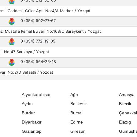
Afyonkarahisar
Ağrı
Amasya
Aydın
Balıkesir
Bilecik
Burdur
Bursa
Çanakka
Diyarbakır
Edirne
Elazığ
Gaziantep
Giresun
Gümüşh