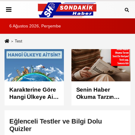
6 Ağustos 2026, Perşembe
Test
Senin Haber
Çilek Dolunayı
Okuma Tarzın
Ruhsal Enerjinizi
Seni Ele Veriyor!
Test Edin! 5
Soruda İçsel
Dengenizi
Eğlenceli
Test
ler ve Bilgi Dolu
Keşfedin
Quizler