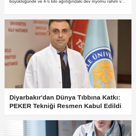
Yumurtalıkları Korumayı Başararak
büyüklüğünde ve 4-5 kilo ağırlığındaki dev myomu rahim ve
yumurtalıkları koruyarak çıkardı. Daha önce “PEKER Tekniği”
Çıkardı!
ile dünya literatürüne giren Peker, yeni başarısıyla
Türkiye’nin gururu oldu.
Diyarbakır'dan Dünya Tıbbına Katkı:
PEKER Tekniği Resmen Kabul Edildi