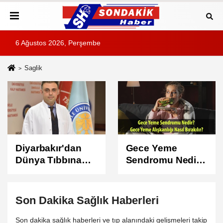
6 Ağustos 2026, Perşembe
Saglik
Gece Yeme
Bu Belirtiler
Sendromu Nedir?
Sandığınızdan
Gece Yeme
Ciddi Olabilir!
Alışkanlığı Nasıl
Türkiye’de Her 3
Bırakılır?
Kişiden 1’inde
Son Dakika Sağlık Haberleri
Görülüyor
Son dakika sağlık haberleri ve tıp alanındaki gelişmeleri takip