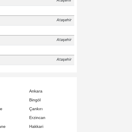
Ankara
Bingöl
le
Çankırı
Erzincan
ane
Hakkari