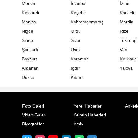
Mersin
İstanbul
İzmir
Kırklareli
Kırşehir
Kocaeli
Manisa
Kahramanmaraş
Mardin
Niğde
Ordu
Rize
Sinop
Sivas
Tekirdağ
Şanlıurfa
Uşak
Van
Bayburt
Karaman
Kırıkkale
Ardahan
Iğdır
Yalova
Düzce
Kıbrıs
Foto Galeri
Yerel Haberler
Anketl
Video Galeri
Günün Haberleri
Biyografiler
Arşiv