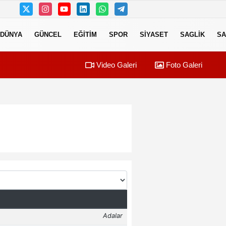
DÜNYA
GÜNCEL
EĞITIM
SPOR
SIYASET
SAGLIK
SA
Video Galeri
Foto Galeri