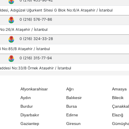
Afyonkarahisar
Ağrı
Amasya
Aydın
Balıkesir
Bilecik
Burdur
Bursa
Çanakka
Diyarbakır
Edirne
Elazığ
Gaziantep
Giresun
Gümüşh