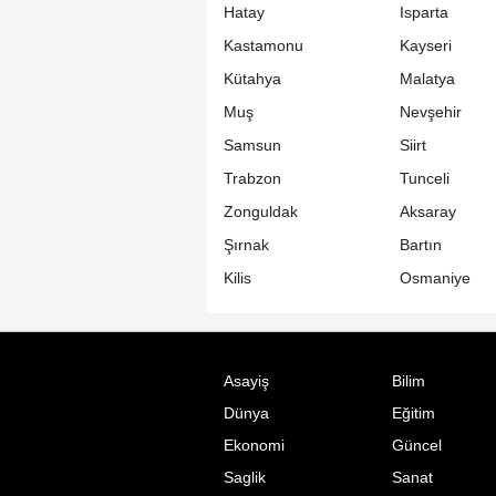
Hatay
Isparta
Kastamonu
Kayseri
Kütahya
Malatya
Muş
Nevşehir
Samsun
Siirt
Trabzon
Tunceli
Zonguldak
Aksaray
Şırnak
Bartın
Kilis
Osmaniye
Asayiş
Bilim
Dünya
Eğitim
Ekonomi
Güncel
Saglik
Sanat