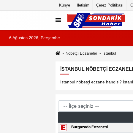
Künye
İletişim
Çerez Politikası
G
6 Ağustos 2026, Perşembe
Nöbetçi Eczaneler
İstanbul
İSTANBUL NÖBETÇI ECZANELE
İstanbul nöbetçi eczane hangisi? İstanb