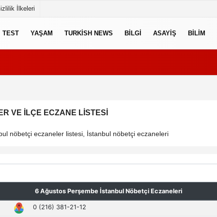
izlilik İlkeleri
TEST
YAŞAM
TURKISH NEWS
BILGI
ASAYIŞ
BILIM
R VE İLÇE ECZANE LISTESI
ul nöbetçi eczaneler listesi, İstanbul nöbetçi eczaneleri