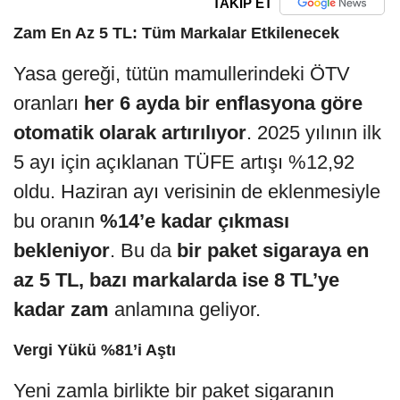
TAKİP ET
Zam En Az 5 TL: Tüm Markalar Etkilenecek
Yasa gereği, tütün mamullerindeki ÖTV
oranları
her 6 ayda bir enflasyona göre
otomatik olarak artırılıyor
. 2025 yılının ilk
5 ayı için açıklanan TÜFE artışı %12,92
oldu. Haziran ayı verisinin de eklenmesiyle
bu oranın
%14’e kadar çıkması
bekleniyor
. Bu da
bir paket sigaraya en
az 5 TL, bazı markalarda ise 8 TL’ye
kadar zam
anlamına geliyor.
Vergi Yükü %81’i Aştı
Yeni zamla birlikte bir paket sigaranın