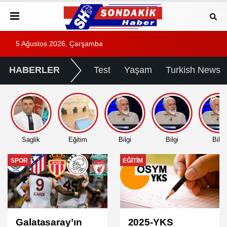
5 Ağustos 2026, Çarşamba
HABERLER
Test
Yaşam
Turkish News
Saglik
Eğitim
Bilgi
Bilgi
Bilgi
EĞITIM
EĞITIM
2025-YKS
2025 DGS Sınav