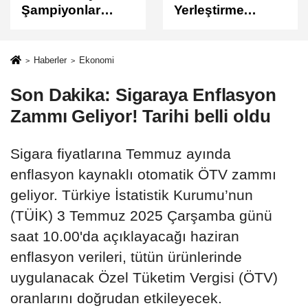
Yerleştirme
Sonuçları
Sonuçları
Açıklandı
Açıklandı!
Sonuçlar
Haberler
Ekonomi
ÖSYM'de Erişime
Son Dakika: Sigaraya Enflasyon
Açıldı
Zammı Geliyor! Tarihi belli oldu
Sigara fiyatlarına Temmuz ayında
enflasyon kaynaklı otomatik ÖTV zammı
geliyor. Türkiye İstatistik Kurumu’nun
(TÜİK) 3 Temmuz 2025 Çarşamba günü
saat 10.00'da açıklayacağı haziran
enflasyon verileri, tütün ürünlerinde
uygulanacak Özel Tüketim Vergisi (ÖTV)
oranlarını doğrudan etkileyecek.