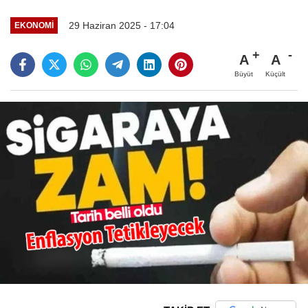
29 Haziran 2025 - 17:04
EKONOMI
A
A
Büyüt
Küçült