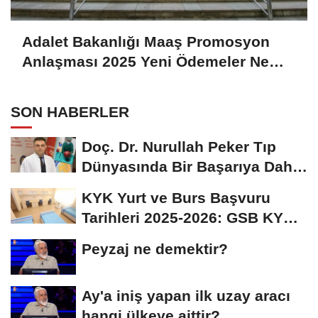
Adalet Bakanlığı Maaş Promosyon
Anlaşması 2025 Yeni Ödemeler Ne
Kadar, Ne Zaman Açıklanacak?
SON HABERLER
Doç. Dr. Nurullah Peker Tıp
Dünyasında Bir Başarıya Daha
İmza Attı:...
KYK Yurt ve Burs Başvuru
Tarihleri 2025-2026: GSB KYK
Başvuruları Ne...
Peyzaj ne demektir?
Ay'a iniş yapan ilk uzay aracı
hangi ülkeye aittir?