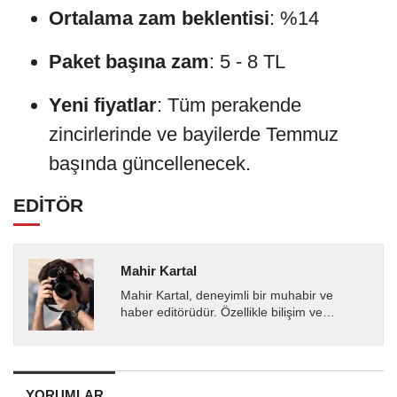
Ortalama zam beklentisi
: %14
Paket başına zam
: 5 - 8 TL
Yeni fiyatlar
: Tüm perakende
zincirlerinde ve bayilerde Temmuz
başında güncellenecek.
EDİTÖR
Mahir Kartal
Mahir Kartal, deneyimli bir muhabir ve
haber editörüdür. Özellikle bilişim ve
teknoloji alanında uzmanlaşmış olup, güncel
gelişmeleri okuyuculara...
YORUMLAR