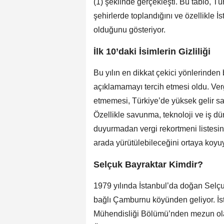
(1) şeklinde gerçekleşti. Bu tablo, Tü
şehirlerde toplandığını ve özellikle 
olduğunu gösteriyor.
İlk 10’daki İsimlerin Gizliliği
Bu yılın en dikkat çekici yönlerinden bi
açıklamamayı tercih etmesi oldu. Ve
etmemesi, Türkiye’de yüksek gelir sahip
Özellikle savunma, teknoloji ve iş dü
duyurmadan vergi rekortmeni listesinde 
arada yürütülebileceğini ortaya koyuy
Selçuk Bayraktar Kimdir?
1979 yılında İstanbul’da doğan Selç
bağlı Çamburnu köyünden geliyor. İst
Mühendisliği Bölümü’nden mezun ol