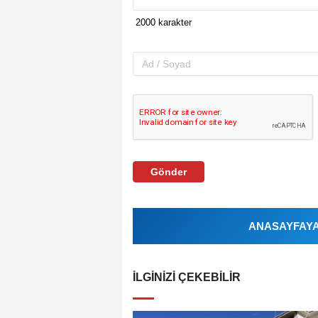
Gönder
ANASAYFAYA 
İLGINIZI ÇEKEBILIR