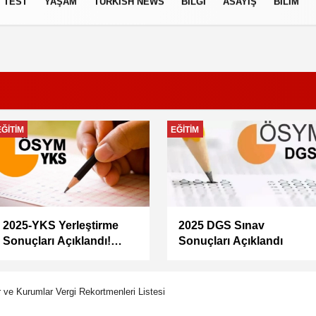
TEST
YAŞAM
TURKISH NEWS
BILGI
ASAYIŞ
BILIM
izlilik İlkeleri
EKONOMI
GÜNCEL
Memur maaşları artacak
Doğacan Taşpınar neden
mı? Memur-Sen Başkanı
öldü, kimdir, evli mi?
Yalçın’dan en düşük
Oyuncu Doğacan
maaş için 67 bin lira
Taşpınar hayatını
önerisi
kaybetti
r ve Kurumlar Vergi Rekortmenleri Listesi