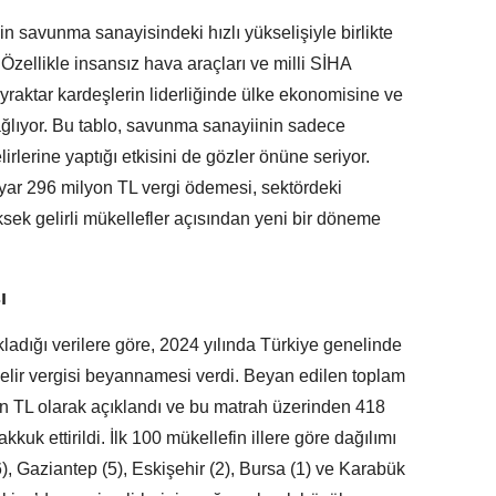
n savunma sanayisindeki hızlı yükselişiyle birlikte
 Özellikle insansız hava araçları ve milli SİHA
ayraktar kardeşlerin liderliğinde ülke ekonomisine ve
sağlıyor. Bu tablo, savunma sanayiinin sadece
irlerine yaptığı etkisini de gözler önüne seriyor.
yar 296 milyon TL vergi ödemesi, sektördeki
üksek gelirli mükellefler açısından yeni bir döneme
ı
kladığı verilere göre, 2024 yılında Türkiye genelinde
gelir vergisi beyannamesi verdi. Beyan edilen toplam
on TL olarak açıklandı ve bu matrah üzerinden 418
kkuk ettirildi. İlk 100 mükellefin illere göre dağılımı
(6), Gaziantep (5), Eskişehir (2), Bursa (1) ve Karabük