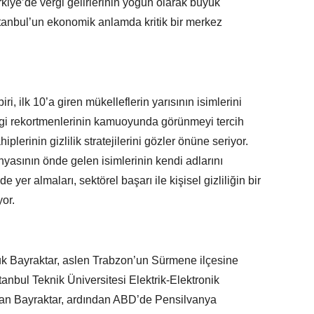
rkiye’de vergi gelirlerinin yoğun olarak büyük
İstanbul’un ekonomik anlamda kritik bir merkez
ri, ilk 10’a giren mükelleflerin yarısının isimlerini
rgi rekortmenlerinin kamuoyunda görünmeyi tercih
lerinin gizlilik stratejilerini gözler önüne seriyor.
nyasının önde gelen isimlerinin kendi adlarını
yer almaları, sektörel başarı ile kişisel gizliliğin bir
or.
uk Bayraktar, aslen Trabzon’un Sürmene ilçesine
anbul Teknik Üniversitesi Elektrik-Elektronik
an Bayraktar, ardından ABD’de Pensilvanya