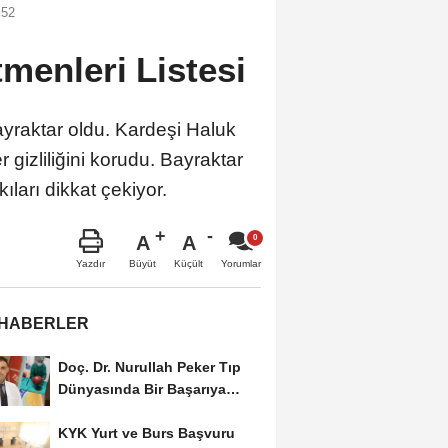
:52
menleri Listesi
yraktar oldu. Kardeşi Haluk
 gizliliğini korudu. Bayraktar
ları dikkat çekiyor.
A
A
Büyüt
Küçült
Yazdır
Yorumlar
 HABERLER
Doç. Dr. Nurullah Peker Tıp
Dünyasında Bir Başarıya
Daha İmza Attı:...
KYK Yurt ve Burs Başvuru