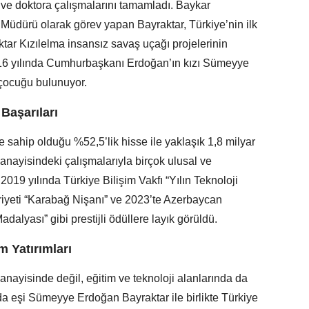
 ve doktora çalışmalarını tamamladı. Baykar
 Müdürü olarak görev yapan Bayraktar, Türkiye’nin ilk
tar Kızılelma insansız savaş uçağı projelerinin
2016 yılında Cumhurbaşkanı Erdoğan’ın kızı Sümeyye
 çocuğu bulunuyor.
Başarıları
 sahip olduğu %52,5’lik hisse ile yaklaşık 1,8 milyar
anayisindeki çalışmalarıyla birçok ulusal ve
2019 yılında Türkiye Bilişim Vakfı “Yılın Teknoloji
yeti “Karabağ Nişanı” ve 2023’te Azerbaycan
dalyası” gibi prestijli ödüllere layık görüldü.
m Yatırımları
ayisinde değil, eğitim ve teknoloji alanlarında da
nda eşi Sümeyye Erdoğan Bayraktar ile birlikte Türkiye