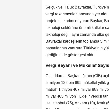
Selçuk ve Haluk Bayraktar, Türkiye’ni
vergi rekortmenleri arasında yer aldı.
projeleri ile adını duyuran Baykar, B
teknoloji sektörüne önemli katkılar 
teknoloji değil, aynı zamanda ülke gel
Bayraktar kardeşlerin toplamda 5 mil
başarılarının yanı sıra Türkiye’nin y
girdiğinin de göstergesi oldu.
Vergi Beyanı ve Mükellef Sayıs
Gelir İdaresi Başkanlığı’nın (GİB) açı
5 milyon 132 bin 895 mükellef yıllık 
matrah 1 trilyon 407 milyar 889 mily
milyar 465 milyon TL gelir vergisi taha
ise İstanbul (75), Ankara (10), İzmir 