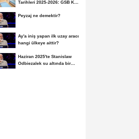
Tarihleri 2025-2026: GSB KYK
Başvuruları Ne...
Peyzaj ne demektir?
Ay'a iniş yapan ilk uzay aracı
hangi ülkeye aittir?
Haziran 2025'te Stanislaw
Odbiezalek su altında bir
nefeste yaklaşık...