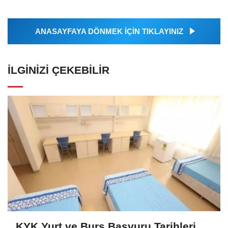
ANASAYFAYA DÖNMEK İÇİN TIKLAYINIZ
İLGINIZI ÇEKEBILIR
KYK Yurt ve Burs Başvuru Tarihleri