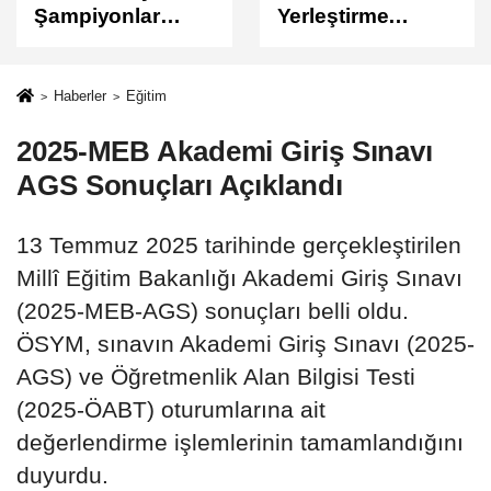
Yerleştirme
Sonuçları
Sonuçları
Açıklandı
Açıklandı!
Sonuçlar
Haberler
Eğitim
ÖSYM'de Erişime
2025-MEB Akademi Giriş Sınavı
Açıldı
AGS Sonuçları Açıklandı
13 Temmuz 2025 tarihinde gerçekleştirilen
Millî Eğitim Bakanlığı Akademi Giriş Sınavı
(2025-MEB-AGS) sonuçları belli oldu.
ÖSYM, sınavın Akademi Giriş Sınavı (2025-
AGS) ve Öğretmenlik Alan Bilgisi Testi
(2025-ÖABT) oturumlarına ait
değerlendirme işlemlerinin tamamlandığını
duyurdu.