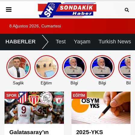
8 Ağustos 2026, Cumartesi
HABERLER
Test
Yaşam
Turkish News
Saglik
Eğitim
Bilgi
Bilgi
Bilgi
EĞITIM
EĞITIM
2025-YKS
2025 DGS Sınav