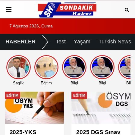
7 Ağustos 2026, Cuma
HABERLER
Test
Yaşam
Turkish News
Saglik
Eğitim
Bilgi
Bilgi
Bilgi
EĞITIM
EĞITIM
2025-YKS
2025 DGS Sınav