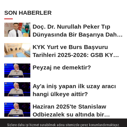
Belli Oldu
SON HABERLER
Doç. Dr. Nurullah Peker Tıp
Dünyasında Bir Başarıya Daha
İmza Attı:...
KYK Yurt ve Burs Başvuru
Tarihleri 2025-2026: GSB KYK
Başvuruları Ne...
Peyzaj ne demektir?
Ay'a iniş yapan ilk uzay aracı
hangi ülkeye aittir?
Haziran 2025'te Stanislaw
Odbiezalek su altında bir
nefeste yaklaşık...
Sizlere daha iyi hizmet sunabilmek adına sitemizde çerez konumlandırmaktayız.