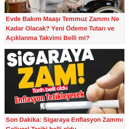
Evde Bakım Maaşı Temmuz Zammı Ne
Kadar Olacak? Yeni Ödeme Tutarı ve
Açıklanma Takvimi Belli mi?
Son Dakika: Sigaraya Enflasyon Zammı