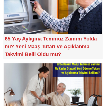
65 Yaş Aylığına Temmuz Zammı Yolda
mı? Yeni Maaş Tutarı ve Açıklanma
Takvimi Belli Oldu mu?