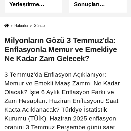
Yerleştirme
Sonuçları
Sonuçları
Açıklandı
Açıklandı!
Sonuçlar
Haberler
Güncel
ÖSYM'de Erişime
Milyonların Gözü 3 Temmuz'da:
Açıldı
Enflasyonla Memur ve Emekliye
Ne Kadar Zam Gelecek?
3 Temmuz’da Enflasyon Açıklanıyor:
Memur ve Emekli Maaş Zammı Ne Kadar
Olacak? İşte 6 Aylık Enflasyon Farkı ve
Zam Hesapları. Haziran Enflasyonu Saat
Kaçta Açıklanacak? Türkiye İstatistik
Kurumu (TÜİK), Haziran 2025 enflasyon
oranını 3 Temmuz Perşembe günü saat