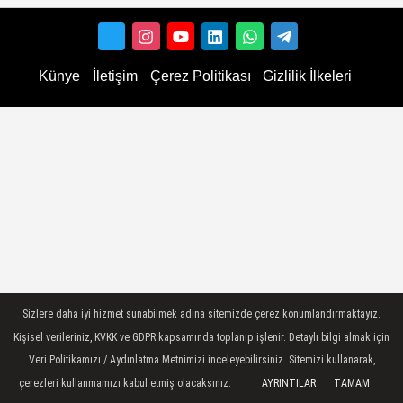
Künye
İletişim
Çerez Politikası
Gizlilik İlkeleri
Sizlere daha iyi hizmet sunabilmek adına sitemizde çerez konumlandırmaktayız.
Kişisel verileriniz, KVKK ve GDPR kapsamında toplanıp işlenir. Detaylı bilgi almak için
Veri Politikamızı / Aydınlatma Metnimizi inceleyebilirsiniz. Sitemizi kullanarak,
çerezleri kullanmamızı kabul etmiş olacaksınız.
AYRINTILAR
TAMAM