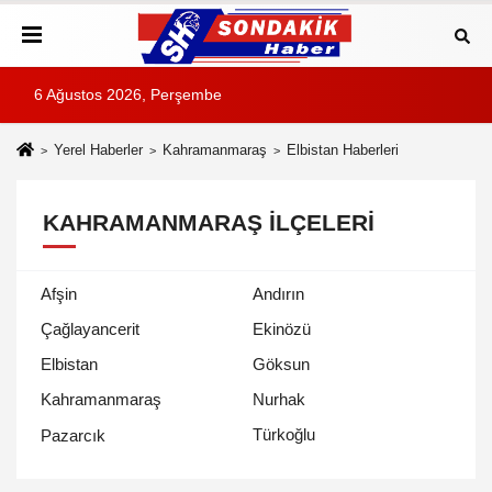
6 Ağustos 2026, Perşembe
Yerel Haberler
Kahramanmaraş
Elbistan Haberleri
KAHRAMANMARAŞ İLÇELERI
Afşin
Andırın
Çağlayancerit
Ekinözü
Elbistan
Göksun
Kahramanmaraş
Nurhak
Türkoğlu
Pazarcık