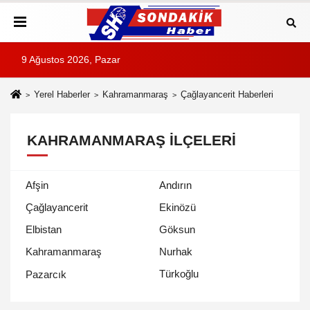
9 Ağustos 2026, Pazar
Yerel Haberler
Kahramanmaraş
Çağlayancerit Haberleri
KAHRAMANMARAŞ İLÇELERI
Afşin
Andırın
Çağlayancerit
Ekinözü
Elbistan
Göksun
Kahramanmaraş
Nurhak
Türkoğlu
Pazarcık