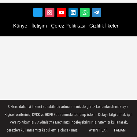
Künye
İletişim
Çerez Politikası
Gizlilik İlkeleri
Sizlere daha iyi hizmet sunabilmek adına sitemizde çerez konumlandırmaktayız.
Kişisel verileriniz, KVKK ve GDPR kapsamında toplanıp işlenir. Detaylı bilgi almak için
Veri Politikamızı / Aydınlatma Metnimizi inceleyebilirsiniz. Sitemizi kullanarak,
çerezleri kullanmamızı kabul etmiş olacaksınız.
AYRINTILAR
TAMAM