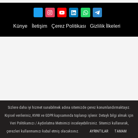
Künye
İletişim
Çerez Politikası
Gizlilik İlkeleri
Sizlere daha iyi hizmet sunabilmek adına sitemizde çerez konumlandırmaktayız.
Kişisel verileriniz, KVKK ve GDPR kapsamında toplanıp işlenir. Detaylı bilgi almak için
Veri Politikamızı / Aydınlatma Metnimizi inceleyebilirsiniz. Sitemizi kullanarak,
çerezleri kullanmamızı kabul etmiş olacaksınız.
AYRINTILAR
TAMAM