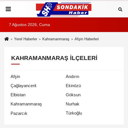
7 Ağustos 2026, Cuma
Yerel Haberler
Kahramanmaraş
Afşin Haberleri
KAHRAMANMARAŞ İLÇELERI
Afşin
Andırın
Çağlayancerit
Ekinözü
Elbistan
Göksun
Kahramanmaraş
Nurhak
Türkoğlu
Pazarcık