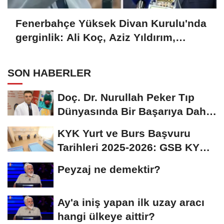
Fenerbahçe Yüksek Divan Kurulu'nda
gerginlik: Ali Koç, Aziz Yıldırım,
Hamdi Akın ve Hakan Bilal Kutlualp
SON HABERLER
Doç. Dr. Nurullah Peker Tıp
Dünyasında Bir Başarıya Daha
İmza Attı:...
KYK Yurt ve Burs Başvuru
Tarihleri 2025-2026: GSB KYK
Başvuruları Ne...
Peyzaj ne demektir?
Ay'a iniş yapan ilk uzay aracı
hangi ülkeye aittir?