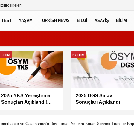
izlilik İlkeleri
TEST
YAŞAM
TURKISH NEWS
BILGI
ASAYIŞ
BILIM
EKONOMI
GÜNCEL
Memur maaşları artacak
Doğacan Taşpınar neden
mı? Memur-Sen Başkanı
öldü, kimdir, evli mi?
Yalçın’dan en düşük
Oyuncu Doğacan
maaş için 67 bin lira
Taşpınar hayatını
önerisi
kaybetti
enerbahçe ve Galatasaray'a Dev Fırsat! Amorim Kararı Sonrası Transfer Kapı