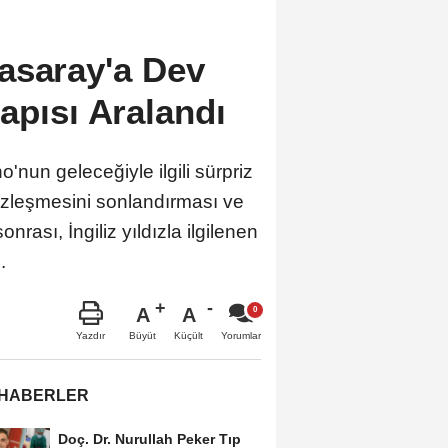
0
asaray'a Dev
apısı Aralandı
un geleceğiyle ilgili sürpriz
özleşmesini sonlandırması ve
sı, İngiliz yıldızla ilgilenen
.
A
A
Büyüt
Küçült
Yazdır
Yorumlar
 HABERLER
Doç. Dr. Nurullah Peker Tıp