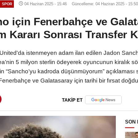
04 Haziran 2025 - 15:46
Güncelleme: 04 Haziran 2025 - 15:5
SPOR
o için Fenerbahçe ve Galat
m Kararı Sonrası Transfer K
United'da istenmeyen adam ilan edilen Jadon Sancho'n
ea'nin 5 milyon sterlin ödeyerek oyuncunun kiralık s
in “Sancho’yu kadroda düşünmüyorum” açıklaması sonra
Fenerbahçe ve Galatasaray için tarihi bir fırsat doğdu
TAKİP ET
SON