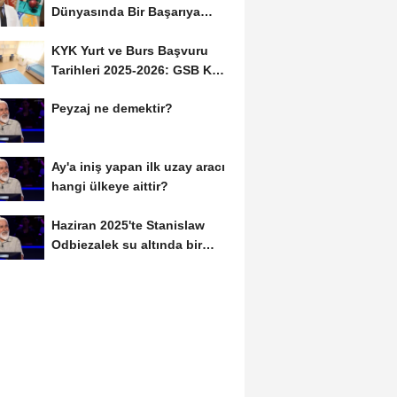
Dünyasında Bir Başarıya
Daha İmza Attı:...
KYK Yurt ve Burs Başvuru
Tarihleri 2025-2026: GSB KYK
Başvuruları Ne...
Peyzaj ne demektir?
Ay'a iniş yapan ilk uzay aracı
hangi ülkeye aittir?
Haziran 2025'te Stanislaw
Odbiezalek su altında bir
nefeste yaklaşık...