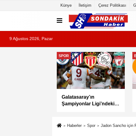
Künye
İletişim
Çerez Politikası
G
9 Ağustos 2026, Pazar
EĞITIM
MEB Akademi Giriş
Yabancı öğrenciler için
ı AGS Sonuçları
Türkçe öğretiminde yeni
andı
dönem: YTÖP yürürlüğe
girdi
Haberler
Spor
Jadon Sancho için F