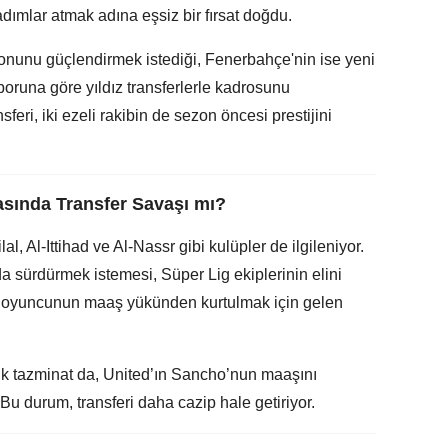
adımlar atmak adına eşsiz bir fırsat doğdu.
yonunu güçlendirmek istediği, Fenerbahçe'nin ise yeni
poruna göre yıldız transferlerle kadrosunu
sferi, iki ezeli rakibin de sezon öncesi prestijini
asında Transfer Savaşı mı?
l, Al-Ittihad ve Al-Nassr gibi kulüpler de ilgileniyor.
 sürdürmek istemesi, Süper Lig ekiplerinin elini
e oyuncunun maaş yükünden kurtulmak için gelen
lik tazminat da, United’ın Sancho’nun maaşını
Bu durum, transferi daha cazip hale getiriyor.