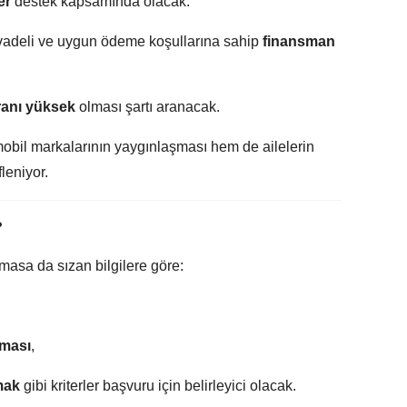
er
destek kapsamında olacak.
vadeli ve uygun ödeme koşullarına sahip
finansman
oranı yüksek
olması şartı aranacak.
mobil markalarının yaygınlaşması hem de ailelerin
leniyor.
?
asa da sızan bilgilere göre:
lması
,
mak
gibi kriterler başvuru için belirleyici olacak.