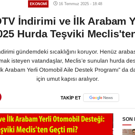
16 Temmuz 2025 - 18:48
EKONOMI
TV İndirimi ve İlk Arabam Y
025 Hurda Teşviki Meclis'te
dirimi gündemdeki sıcaklığını koruyor. Henüz araba
almak isteyen vatandaşlar, Meclis’e sunulan hurda d
lk Arabam Yerli Otomobil Aile Destek Programı” da dar 
için umut kapısı aralıyor.
TAKİP ET
SON