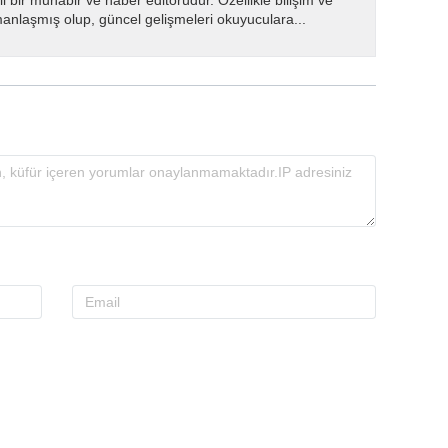
i bir muhabir ve haber editörüdür. Özellikle bilişim ve
manlaşmış olup, güncel gelişmeleri okuyuculara...