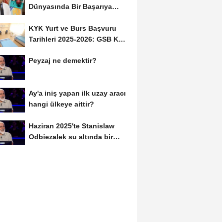
Dünyasında Bir Başarıya
Daha İmza Attı:...
KYK Yurt ve Burs Başvuru
Tarihleri 2025-2026: GSB KYK
Başvuruları Ne...
Peyzaj ne demektir?
Ay'a iniş yapan ilk uzay aracı
hangi ülkeye aittir?
Haziran 2025'te Stanislaw
Odbiezalek su altında bir
nefeste yaklaşık...