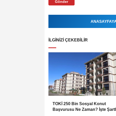
Gönder
ANASAYFAYA 
İLGINIZI ÇEKEBILIR
TOKİ 250 Bin Sosyal Konut
Başvurusu Ne Zaman? İşte Şartl
Başvuru Takvimi ve Ödeme Plan