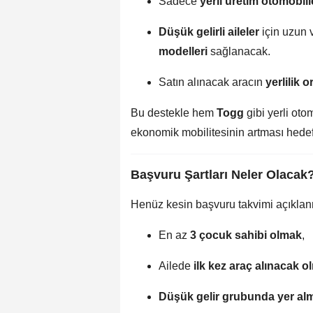
Sadece
yerli üretim otomobill
Düşük gelirli aileler
için uzun 
modelleri
sağlanacak.
Satın alınacak aracın
yerlilik 
Bu destekle hem
Togg
gibi yerli oto
ekonomik mobilitesinin artması hedef
Başvuru Şartları Neler Olacak
Henüz kesin başvuru takvimi açıklanm
En az
3 çocuk sahibi olmak
,
Ailede
ilk kez araç alınacak o
Düşük gelir grubunda yer al