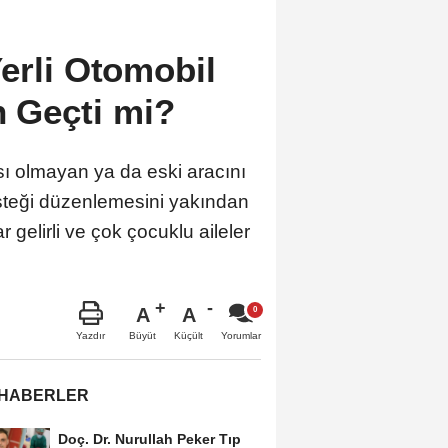
erli Otomobil
n Geçti mi?
sı olmayan ya da eski aracını
esteği düzenlemesini yakından
gelirli ve çok çocuklu aileler
A
A
Büyüt
Küçült
Yazdır
Yorumlar
 HABERLER
Doç. Dr. Nurullah Peker Tıp