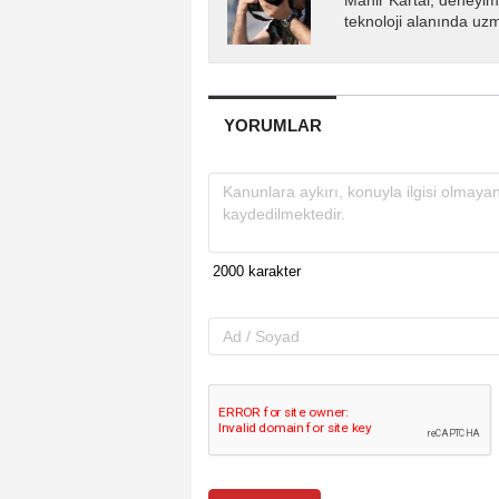
Mahir Kartal, deneyiml
teknoloji alanında uz
YORUMLAR