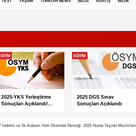
TEST
YAŞAM
TURKISH NEWS
BILGI
ASAYIŞ
BILIM
izlilik İlkeleri
EKONOMI
GÜNCEL
Memur maaşları artacak
Doğacan Taşpınar neden
mı? Memur-Sen Başkanı
öldü, kimdir, evli mi?
Yalçın’dan en düşük
Oyuncu Doğacan
maaş için 67 bin lira
Taşpınar hayatını
önerisi
kaybetti
İndirimi ve İlk Arabam Yerli Otomobil Desteği: 2025 Hurda Teşviki Meclis'ten