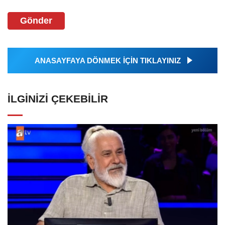
Gönder
ANASAYFAYA DÖNMEK İÇİN TIKLAYINIZ
İLGINIZI ÇEKEBILIR