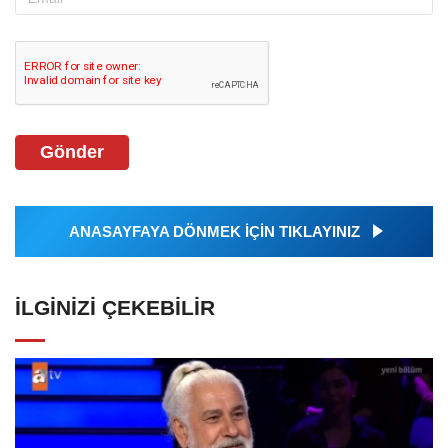
Gönder
ANASAYFAYA DÖNMEK İÇİN TIKLAYINIZ
İLGINIZI ÇEKEBILIR