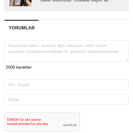
haber editörüdür. Özellikle bilişim ve
teknoloji alanında uzmanlaşmış olup, güncel
gelişmeleri okuyuculara...
YORUMLAR