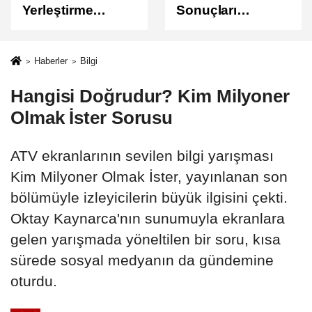
Yerleştirme
Sonuçları
Sonuçları
Açıklandı
Açıklandı!
Sonuçlar
Haberler
Bilgi
ÖSYM'de Erişime
Hangisi Doğrudur? Kim Milyoner
Açıldı
Olmak İster Sorusu
ATV ekranlarının sevilen bilgi yarışması
Kim Milyoner Olmak İster, yayınlanan son
bölümüyle izleyicilerin büyük ilgisini çekti.
Oktay Kaynarca'nın sunumuyla ekranlara
gelen yarışmada yöneltilen bir soru, kısa
sürede sosyal medyanın da gündemine
oturdu.