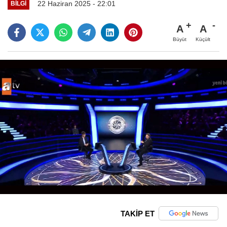
22 Haziran 2025 - 22:01
BILGI
A
A
Büyüt
Küçült
TAKİP ET