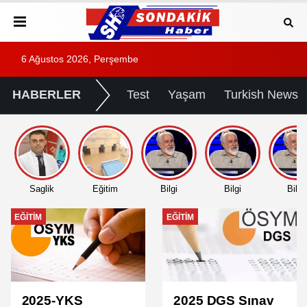
6 Ağustos 2026, Perşembe
HABERLER
Test
Yaşam
Turkish News
Saglik
Eğitim
Bilgi
Bilgi
Bilgi
EĞITIM
EĞITIM
2025-YKS
2025 DGS Sınav