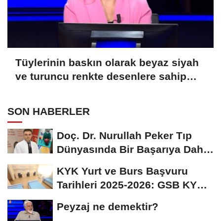
Tüylerinin baskın olarak beyaz siyah
ve turuncu renkte desenlere sahip
olmasından ötürü üç renkli kedi
olarak bilinen Calico olarak
SON HABERLER
adlandırılan kedilerle alakalı hangi
bilgi doğrudur?
Doç. Dr. Nurullah Peker Tıp
Dünyasında Bir Başarıya Daha
İmza Attı:...
KYK Yurt ve Burs Başvuru
Tarihleri 2025-2026: GSB KYK
Başvuruları Ne...
Peyzaj ne demektir?