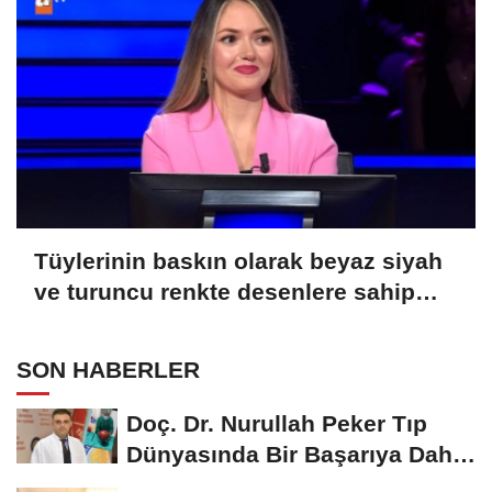
Tüylerinin baskın olarak beyaz siyah
ve turuncu renkte desenlere sahip
olmasından ötürü üç renkli kedi
olarak bilinen Calico olarak
SON HABERLER
adlandırılan kedilerle alakalı hangi
bilgi doğrudur?
Doç. Dr. Nurullah Peker Tıp
Dünyasında Bir Başarıya Daha
İmza Attı:...