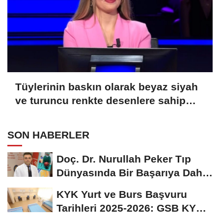
Tüylerinin baskın olarak beyaz siyah
ve turuncu renkte desenlere sahip
olmasından ötürü üç renkli kedi
olarak bilinen Calico olarak
SON HABERLER
adlandırılan kedilerle alakalı hangi
bilgi doğrudur?
Doç. Dr. Nurullah Peker Tıp
Dünyasında Bir Başarıya Daha
İmza Attı:...
KYK Yurt ve Burs Başvuru
Tarihleri 2025-2026: GSB KYK