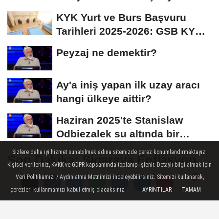
İmza Attı:...
KYK Yurt ve Burs Başvuru
Tarihleri 2025-2026: GSB KYK
Başvuruları Ne...
Peyzaj ne demektir?
Ay'a iniş yapan ilk uzay aracı
hangi ülkeye aittir?
Haziran 2025'te Stanislaw
Odbiezalek su altında bir
nefeste yaklaşık...
Sizlere daha iyi hizmet sunabilmek adına sitemizde çerez konumlandırmaktayız.
Son Dakika: Sigaraya Enflasyon
Kişisel verileriniz, KVKK ve GDPR kapsamında toplanıp işlenir. Detaylı bilgi almak için
Zammı Geliyor! Tarihi belli oldu
Veri Politikamızı / Aydınlatma Metnimizi inceleyebilirsiniz. Sitemizi kullanarak,
çerezleri kullanmamızı kabul etmiş olacaksınız.
AYRINTILAR
TAMAM
Yorumlar
Yorumlar
Sigara fiyatlarına Temmuz ayında
enflasyon kaynaklı otomatik ÖTV zammı