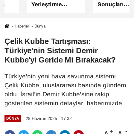
Yerleştirme
Sonuçları
Sonuçları
Açıklandı
Açıklandı!
Sonuçlar
Haberler
Dünya
ÖSYM'de Erişime
Çelik Kubbe Tartışması:
Açıldı
Türkiye'nin Sistemi Demir
Kubbe'yi Geride Mi Bırakacak?
Türkiye’nin yeni hava savunma sistemi
Çelik Kubbe, uluslararası basında gündem
oldu. İsrail’in Demir Kubbe’sine rakip
gösterilen sistemin detayları haberimizde.
29 Haziran 2025 - 17:32
DÜNYA
A
A