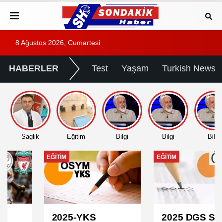
8 Ağustos 2026, Cumartesi
HABERLER
Test
Yaşam
Turkish News
Saglik
Eğitim
Bilgi
Bilgi
Bilgi
EĞITIM
EĞITIM
2025-YKS
2025 DGS Sınav