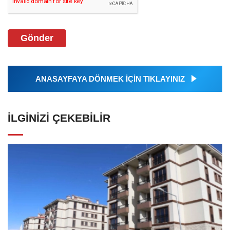
Gönder
ANASAYFAYA DÖNMEK İÇİN TIKLAYINIZ
İLGINIZI ÇEKEBILIR