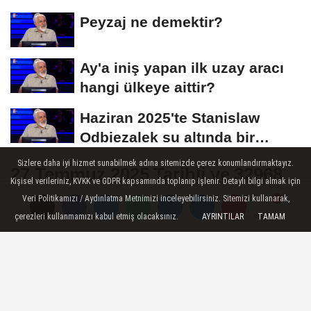
Başvuruları Ne...
Peyzaj ne demektir?
Ay'a iniş yapan ilk uzay aracı
hangi ülkeye aittir?
Haziran 2025'te Stanislaw
Odbiezalek su altında bir
nefeste yaklaşık...
Sizlere daha iyi hizmet sunabilmek adına sitemizde çerez konumlandırmaktayız.
27 Temmuz 2025 Tarihli ve 32968
Kişisel verileriniz, KVKK ve GDPR kapsamında toplanıp işlenir. Detaylı bilgi almak için
Sayılı Resmi Gazete Yayımlandı
Veri Politikamızı / Aydınlatma Metnimizi inceleyebilirsiniz. Sitemizi kullanarak,
çerezleri kullanmamızı kabul etmiş olacaksınız.
AYRINTILAR
TAMAM
Yorumlar
Yorumlar
27 Temmuz 2025 tarihli Resmi Gazete
yayımlandı. Yönetmeliklerde önemli
değişiklikler yapılırken, çok sayıda kamu
ihalesi ve taşınmaz satış duyurusu ilan