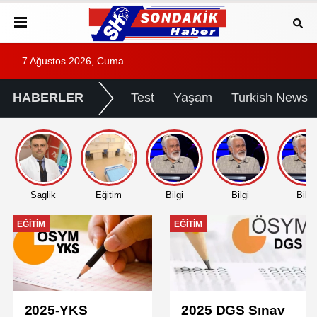
7 Ağustos 2026, Cuma
HABERLER
Test
Yaşam
Turkish News
Saglik
Eğitim
Bilgi
Bilgi
Bilgi
EĞITIM
EĞITIM
2025-YKS
2025 DGS Sınav