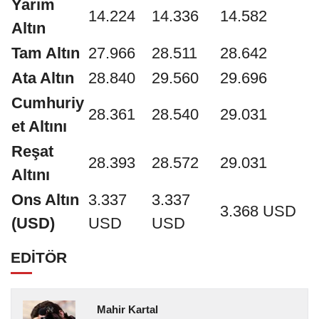
Yarım
14.224
14.336
14.582
Altın
Tam Altın
27.966
28.511
28.642
Ata Altın
28.840
29.560
29.696
Cumhuriy
28.361
28.540
29.031
et Altını
Reşat
28.393
28.572
29.031
Altını
Ons Altın
3.337
3.337
3.368 USD
(USD)
USD
USD
EDİTÖR
Mahir Kartal