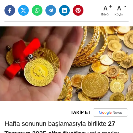
A
A
Büyüt
Küçült
TAKİP ET
Hafta sonunun başlamasıyla birlikte
27