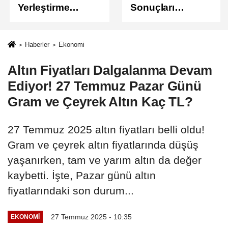
Yerleştirme
Sonuçları
Sonuçları
Açıklandı
Açıklandı!
Sonuçlar
Haberler
Ekonomi
ÖSYM'de Erişime
Altın Fiyatları Dalgalanma Devam
Açıldı
Ediyor! 27 Temmuz Pazar Günü
Gram ve Çeyrek Altın Kaç TL?
27 Temmuz 2025 altın fiyatları belli oldu!
Gram ve çeyrek altın fiyatlarında düşüş
yaşanırken, tam ve yarım altın da değer
kaybetti. İşte, Pazar günü altın
fiyatlarındaki son durum...
27 Temmuz 2025 - 10:35
EKONOMI