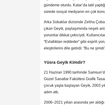
gündeme oturdu. Katar’da tatil yaptığ
sürede sosyal medyanın en çok konuşu
Arka Sokaklar dizisinde Zeliha Çoban (
çıkan Geyik, paylaşımında neşeli anla
yorumlar dikkat çekiciydi. Kullanıc
“Evlatlıktan reddeder” gibi esprili yo
eleştirilerini dile getirdi: “Bu ne şi
Yüsra Geyik Kimdir?
21 Haziran 1990 tarihinde Samsun’da
Güzel Sanatlar Fakültesi Grafik Ta
çocuk yaşta başlayan Geyik, 2003 yılı
adım attı.
2006–2021 yılları arasında yer aldığı 