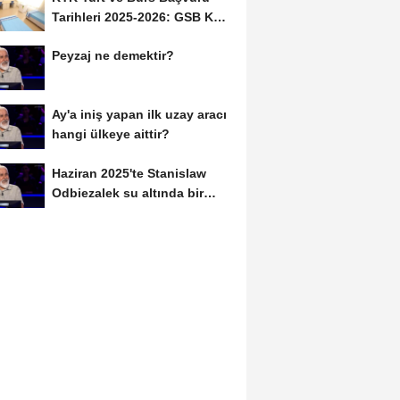
Tarihleri 2025-2026: GSB KYK
Başvuruları Ne...
Peyzaj ne demektir?
Ay'a iniş yapan ilk uzay aracı
hangi ülkeye aittir?
Haziran 2025'te Stanislaw
Odbiezalek su altında bir
nefeste yaklaşık...