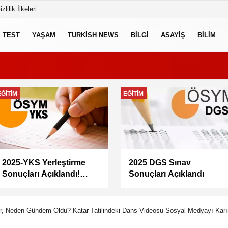
izlilik İlkeleri
TEST
YAŞAM
TURKISH NEWS
BILGI
ASAYIŞ
BILIM
EKONOMI
GÜNCEL
Memur maaşları artacak
Doğacan Taşpınar neden
mı? Memur-Sen Başkanı
öldü, kimdir, evli mi?
Yalçın’dan en düşük
Oyuncu Doğacan
maaş için 67 bin lira
Taşpınar hayatını
önerisi
kaybetti
r, Neden Gündem Oldu? Katar Tatilindeki Dans Videosu Sosyal Medyayı Karış