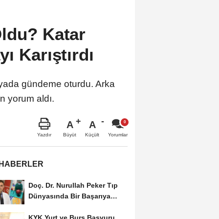
ldu? Katar
ı Karıştırdı
edyada gündeme oturdu. Arka
un yorum aldı.
A
A
Büyüt
Küçült
Yazdır
Yorumlar
 HABERLER
Doç. Dr. Nurullah Peker Tıp
Dünyasında Bir Başarıya
Daha İmza Attı:...
KYK Yurt ve Burs Başvuru