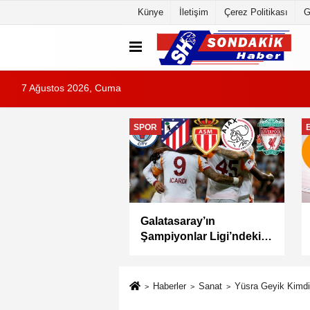
Künye
İletişim
Çerez Politikası
G
7 Ağustos 2026, Cuma
EĞITIM
MEB Akademi Giriş
Yabancı öğrenciler için
ı AGS Sonuçları
Türkçe öğretiminde yeni
andı
dönem: YTÖP yürürlüğe
girdi
Haberler
Sanat
Yüsra Geyik Kimdi