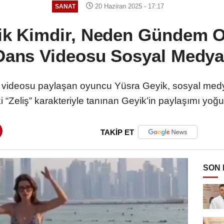
20 Haziran 2025 - 17:17
SANAT
ik Kimdir, Neden Gündem O
 Dans Videosu Sosyal Medyay
dans videosu paylaşan oyuncu Yüsra Geyik, sosyal m
 “Zeliş” karakteriyle tanınan Geyik’in paylaşımı yoğ
TAKİP ET
SON