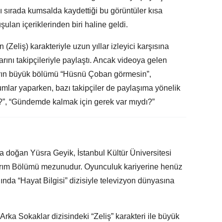
ı sırada kumsalda kaydettiği bu görüntüler kısa
lan içeriklerinden biri haline geldi.
Zeliş) karakteriyle uzun yıllar izleyici karşısına
rını takipçileriyle paylaştı. Ancak videoya gelen
ıların büyük bölümü “Hüsnü Çoban görmesin”,
rumlar yaparken, bazı takipçiler de paylaşıma yönelik
mdi?”, “Gündemde kalmak için gerek var mıydı?”
 doğan Yüsra Geyik, İstanbul Kültür Üniversitesi
sarım Bölümü mezunudur. Oyunculuk kariyerine henüz
nda “Hayat Bilgisi” dizisiyle televizyon dünyasına
Arka Sokaklar dizisindeki “Zeliş” karakteri ile büyük