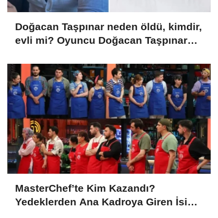
Doğacan Taşpınar neden öldü, kimdir,
evli mi? Oyuncu Doğacan Taşpınar
hayatını kaybetti
MasterChef’te Kim Kazandı?
Yedeklerden Ana Kadroya Giren İsim
Belli Oldu