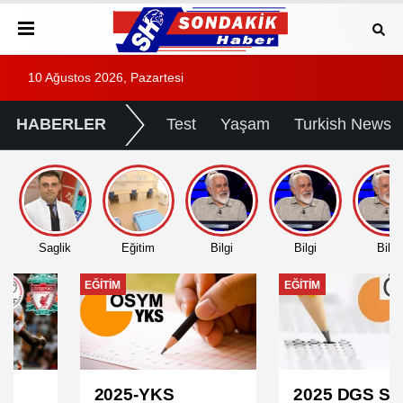
10 Ağustos 2026, Pazartesi
HABERLER
Test
Yaşam
Turkish News
Saglik
Eğitim
Bilgi
Bilgi
Bilgi
EĞITIM
EĞITIM
2025-YKS
2025 DGS Sınav