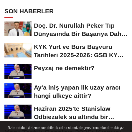
SON HABERLER
Doç. Dr. Nurullah Peker Tıp
Dünyasında Bir Başarıya Daha
İmza Attı:...
KYK Yurt ve Burs Başvuru
Tarihleri 2025-2026: GSB KYK
Başvuruları Ne...
Peyzaj ne demektir?
Ay'a iniş yapan ilk uzay aracı
hangi ülkeye aittir?
Haziran 2025'te Stanislaw
Odbiezalek su altında bir
nefeste yaklaşık...
Sizlere daha iyi hizmet sunabilmek adına sitemizde çerez konumlandırmaktayız.