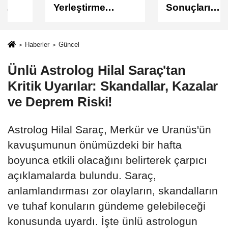
Yerleştirme
Sonuçları
Sonuçları
Açıklandı
Açıklandı!
Sonuçlar
Haberler
Güncel
ÖSYM'de Erişime
Ünlü Astrolog Hilal Saraç'tan
Açıldı
Kritik Uyarılar: Skandallar, Kazalar
ve Deprem Riski!
Astrolog Hilal Saraç, Merkür ve Uranüs'ün
kavuşumunun önümüzdeki bir hafta
boyunca etkili olacağını belirterek çarpıcı
açıklamalarda bulundu. Saraç,
anlamlandırması zor olayların, skandalların
ve tuhaf konuların gündeme gelebileceği
konusunda uyardı. İşte ünlü astrologun