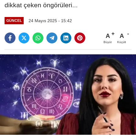
dikkat çeken öngörüleri...
24 Mayıs 2025 - 15:42
GÜNCEL
A
A
Büyüt
Küçült