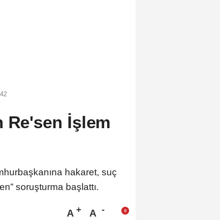
:42
n Re'sen İşlem
mhurbaşkanına hakaret, suç
sen” soruşturma başlattı.
A
A