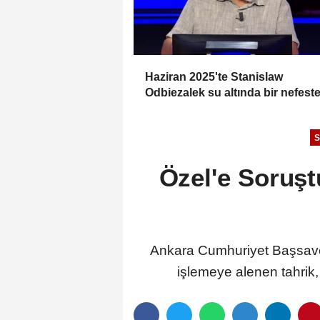
Haziran 2025'te Stanislaw
Odbiezalek su altında bir nefest
yaklaşık kaç metre yürüyerek re
kırmış ve Guniess Dünya
S
Rekorlarına girmiştir?
Özel'e Soruşt
Ankara Cumhuriyet Başsavc
işlemeye alenen tahrik, 