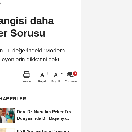
6
angisi daha
er Sorusu
n TL değerindeki “Modern
eyenlerin dikkatini çekti.
A
A
Büyüt
Küçült
Yazdır
Yorumlar
 HABERLER
Doç. Dr. Nurullah Peker Tıp
Dünyasında Bir Başarıya
Daha İmza Attı:...
KYK Yurt ve Burs Başvuru