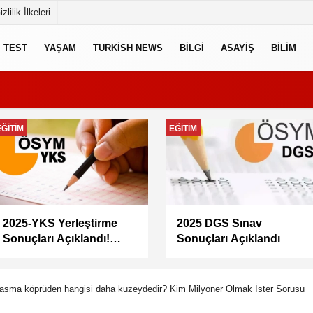
izlilik İlkeleri
TEST
YAŞAM
TURKISH NEWS
BILGI
ASAYIŞ
BILIM
EKONOMI
GÜNCEL
Memur maaşları artacak
Doğacan Taşpınar neden
mı? Memur-Sen Başkanı
öldü, kimdir, evli mi?
Yalçın’dan en düşük
Oyuncu Doğacan
maaş için 67 bin lira
Taşpınar hayatını
önerisi
kaybetti
t asma köprüden hangisi daha kuzeydedir? Kim Milyoner Olmak İster Sorusu