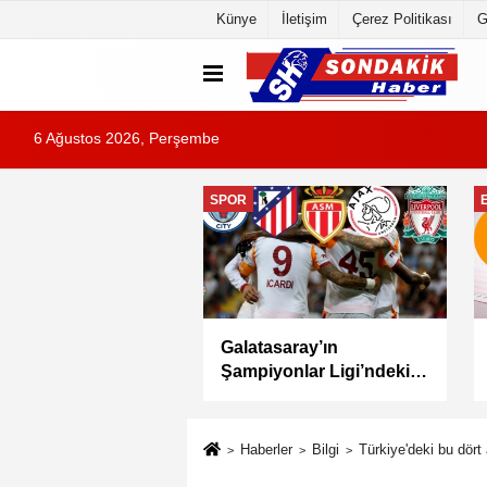
Künye
İletişim
Çerez Politikası
G
6 Ağustos 2026, Perşembe
EĞITIM
MEB Akademi Giriş
Yabancı öğrenciler için
ı AGS Sonuçları
Türkçe öğretiminde yeni
andı
dönem: YTÖP yürürlüğe
girdi
Haberler
Bilgi
Türkiye'deki bu dör