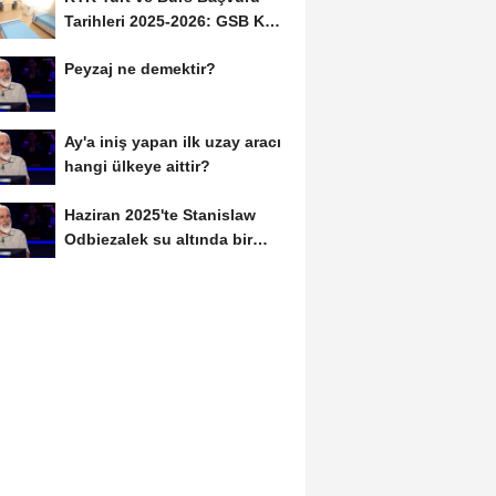
Tarihleri 2025-2026: GSB KYK
Başvuruları Ne...
Peyzaj ne demektir?
Ay'a iniş yapan ilk uzay aracı
hangi ülkeye aittir?
Haziran 2025'te Stanislaw
Odbiezalek su altında bir
nefeste yaklaşık...