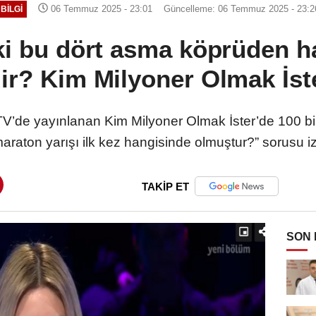
06 Temmuz 2025 - 23:01
Güncelleme: 06 Temmuz 2025 - 23:2
BILGI
ki bu dört asma köprüden h
ir? Kim Milyoner Olmak İst
’de yayınlanan Kim Milyoner Olmak İster’de 100 bi
araton yarışı ilk kez hangisinde olmuştur?” sorusu izl
TAKİP ET
SON