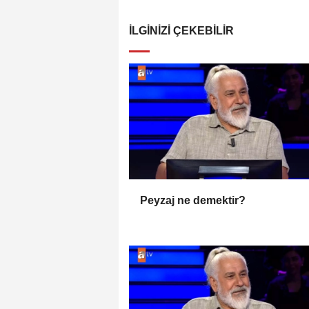
İLGINIZI ÇEKEBILIR
Peyzaj ne demektir?