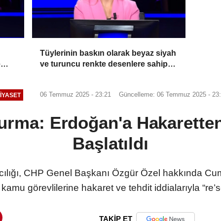
Tüylerinin baskın olarak beyaz siyah
e
ve turuncu renkte desenlere sahip
kor
olmasından ötürü üç renkli kedi
olarak bilinen Calico olarak
06 Temmuz 2025 - 23:21
Güncelleme: 06 Temmuz 2025 - 23
IYASET
adlandırılan kedilerle alakalı hangi
bilgi doğrudur?
urma: Erdoğan'a Hakarette
Başlatıldı
ılığı, CHP Genel Başkanı Özgür Özel hakkında Cu
kamu görevlilerine hakaret ve tehdit iddialarıyla “re’
TAKİP ET