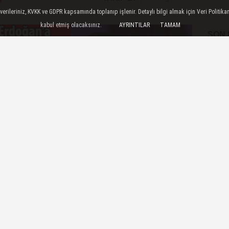
ileriniz, KVKK ve GDPR kapsamında toplanıp işlenir. Detaylı bilgi almak için Veri Politikam
kabul etmiş olacaksınız.
AYRINTILAR
TAMAM
SON
HP Genel Başkanı Özgür Özel hakkında