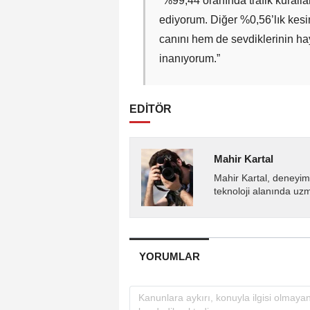
“%99,44 oranında trafik kuralla
ediyorum. Diğer %0,56’lık kes
canını hem de sevdiklerinin ha
inanıyorum.”
EDİTÖR
Mahir Kartal
Mahir Kartal, deneyiml
teknoloji alanında uz
YORUMLAR