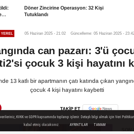
ldi:
Döner Zincirine Operasyon: 32 Kişi
e
Tutuklandı
05 Haziran 2025 - 21:02
Güncelleme: 05 Haziran 2025 - 23:4
YEREL
ngında can pazarı: 3'ü çocu
i2'si çocuk 3 kişi hayatını 
nde 13 katlı bir apartmanın çatı katında çıkan yangı
çocuk 4 kişi hayatını kaybetti
TAKİP ET
ileriniz, KVKK ve GDPR kapsamında toplanıp işlenir. Detaylı bilgi almak için Veri Politikam
kabul etmiş olacaksınız.
AYRINTILAR
TAMAM
SON