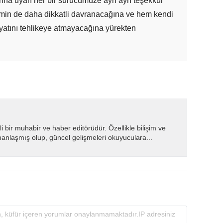
rına uyan her bir sürücümüze ayrı ayrı teşekkür
imin de daha dikkatli davranacağına ve hem kendi
yatını tehlikeye atmayacağına yürekten
i bir muhabir ve haber editörüdür. Özellikle bilişim ve
manlaşmış olup, güncel gelişmeleri okuyuculara...