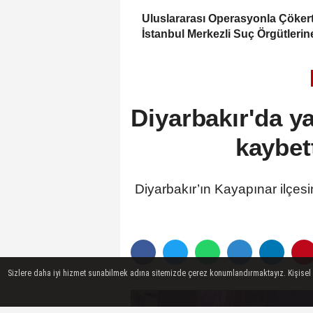
Uluslararası Operasyonla Çökerti
İstanbul Merkezli Suç Örgütlerin
Darbe
Diyarbakır'da ya
kaybett
Diyarbakır’ın Kayapınar ilçesi
Sizlere daha iyi hizmet sunabilmek adına sitemizde çerez konumlandırmaktayız. Kişisel ver