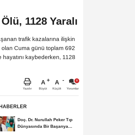
Ölü, 1128 Yaralı
anan trafik kazalarına ilişkin
ünü olan Cuma günü toplam 692
de hayatını kaybederken, 1128
A
A
Büyüt
Küçült
Yazdır
Yorumlar
 HABERLER
Doç. Dr. Nurullah Peker Tıp
Dünyasında Bir Başarıya
Daha İmza Attı:...