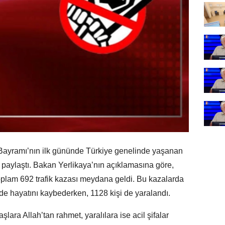
n Bayramı’nın ilk gününde Türkiye genelinde yaşanan
eri paylaştı. Bakan Yerlikaya’nın açıklamasına göre,
plam 692 trafik kazası meydana geldi. Bu kazalarda
nde hayatını kaybederken, 1128 kişi de yaralandı.
ara Allah’tan rahmet, yaralılara ise acil şifalar