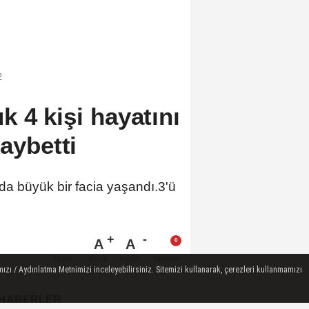
2
k 4 kişi hayatını
kaybetti
nda büyük bir facia yaşandı.3'ü
A
A
Büyüt
Küçült
Yazdır
Yorumlar
ızı / Aydınlatma Metnimizi inceleyebilirsiniz. Sitemizi kullanarak, çerezleri kullanmamızı
 HABERLER