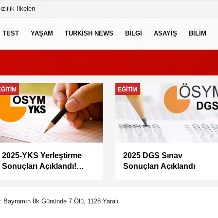
izlilik İlkeleri
TEST
YAŞAM
TURKISH NEWS
BILGI
ASAYIŞ
BILIM
EKONOMI
GÜNCEL
Memur maaşları artacak
Doğacan Taşpınar neden
mı? Memur-Sen Başkanı
öldü, kimdir, evli mi?
Yalçın’dan en düşük
Oyuncu Doğacan
maaş için 67 bin lira
Taşpınar hayatını
önerisi
kaybetti
o: Bayramın İlk Gününde 7 Ölü, 1128 Yaralı