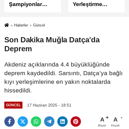
Yerleştirme
Sonuçları
Sonuçları
Açıklandı
Açıklandı!
Sonuçlar
Haberler
Güncel
ÖSYM'de Erişime
Son Dakika Muğla Datça'da
Açıldı
Deprem
Akdeniz açıklarında 4.4 büyüklüğünde
deprem kaydedildi. Sarsıntı, Datça’ya bağlı
kıyı yerleşimlerine en yakın noktalarda
hissedildi.
17 Haziran 2025 - 18:51
GÜNCEL
A
A
Büyüt
Küçült