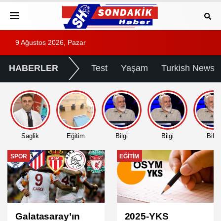
9 Ağustos 2026, Pazar
HABERLER
Test
Yaşam
Turkish News
Saglik
Eğitim
Bilgi
Bilgi
Bilgi
EĞITIM
EĞITIM
2025-YKS
2025 DGS Sınav