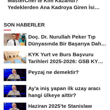
MasterChef’te Kim Kazandı?
Yedeklerden Ana Kadroya Giren İsim
Belli Oldu
SON HABERLER
Doç. Dr. Nurullah Peker Tıp
Dünyasında Bir Başarıya Daha
İmza Attı:...
KYK Yurt ve Burs Başvuru
Tarihleri 2025-2026: GSB KYK
Başvuruları Ne...
Peyzaj ne demektir?
Ay'a iniş yapan ilk uzay aracı
hangi ülkeye aittir?
Haziran 2025'te Stanislaw