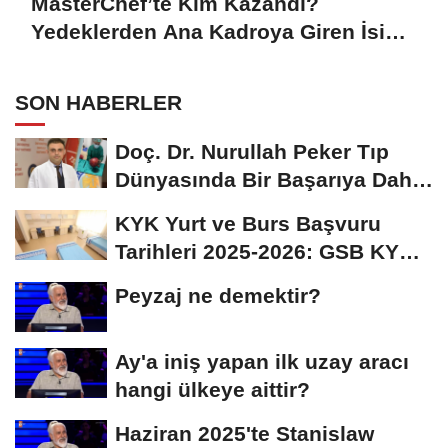
MasterChef’te Kim Kazandı?
Yedeklerden Ana Kadroya Giren İsim
Belli Oldu
SON HABERLER
Doç. Dr. Nurullah Peker Tıp
Dünyasında Bir Başarıya Daha
İmza Attı:...
KYK Yurt ve Burs Başvuru
Tarihleri 2025-2026: GSB KYK
Başvuruları Ne...
Peyzaj ne demektir?
Ay'a iniş yapan ilk uzay aracı
hangi ülkeye aittir?
Haziran 2025'te Stanislaw