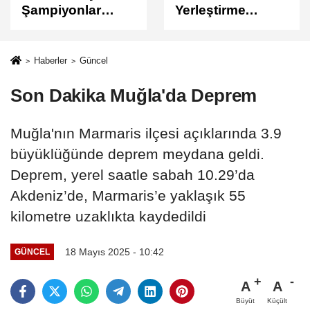
Yerleştirme
Sonuçları
Sonuçları
Açıklandı
Açıklandı!
Sonuçlar
Haberler
Güncel
ÖSYM'de Erişime
Son Dakika Muğla'da Deprem
Açıldı
Muğla'nın Marmaris ilçesi açıklarında 3.9
büyüklüğünde deprem meydana geldi.
Deprem, yerel saatle sabah 10.29’da
Akdeniz’de, Marmaris’e yaklaşık 55
kilometre uzaklıkta kaydedildi
18 Mayıs 2025 - 10:42
GÜNCEL
A
A
Büyüt
Küçült