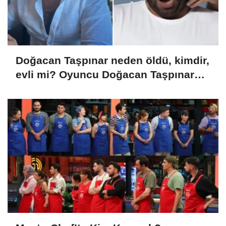
Doğacan Taşpınar neden öldü, kimdir,
evli mi? Oyuncu Doğacan Taşpınar
hayatını kaybetti