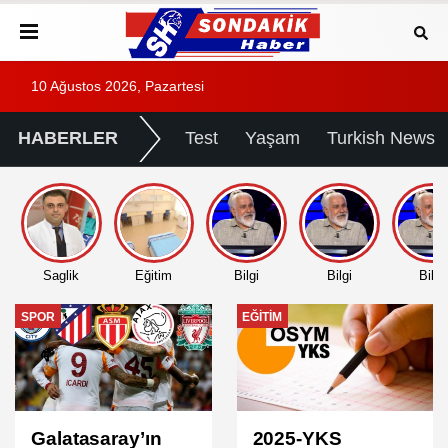
10 Ağustos 2026, Pazartesi
HABERLER
Test
Yaşam
Turkish News
Saglik
Eğitim
Bilgi
Bilgi
Bilgi
EĞITIM
EĞITIM
2025-YKS
2025 DGS Sınav