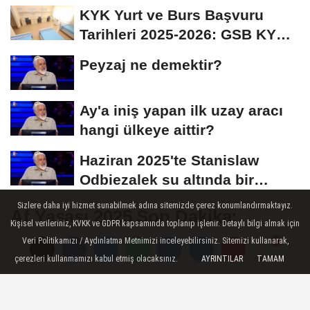
İmza Attı:...
KYK Yurt ve Burs Başvuru
Tarihleri 2025-2026: GSB KYK
Başvuruları Ne...
Peyzaj ne demektir?
Ay'a iniş yapan ilk uzay aracı
hangi ülkeye aittir?
Haziran 2025'te Stanislaw
Odbiezalek su altında bir
nefeste yaklaşık...
Sizlere daha iyi hizmet sunabilmek adına sitemizde çerez konumlandırmaktayız.
Af Yasası 2025 Son Dakika:
Kişisel verileriniz, KVKK ve GDPR kapsamında toplanıp işlenir. Detaylı bilgi almak için
TBMM'de 10. Yargı Paketi Kabul
Veri Politikamızı / Aydınlatma Metnimizi inceleyebilirsiniz. Sitemizi kullanarak,
Edildi! Yeni İnfaz Düzenlemesi
çerezleri kullanmamızı kabul etmiş olacaksınız.
AYRINTILAR
TAMAM
Yorumlar
Yorumlar
Kimleri Kapsıyor?