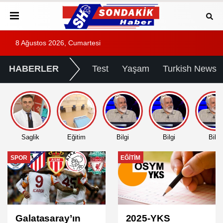
8 Ağustos 2026, Cumartesi
HABERLER
Test
Yaşam
Turkish News
Saglik
Eğitim
Bilgi
Bilgi
Bilgi
EĞITIM
EĞITIM
2025-YKS
2025 DGS Sınav