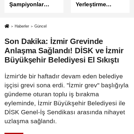
Yerleştirme
Sonuçları
Sonuçları
Açıklandı
Açıklandı!
Sonuçlar
Haberler
Güncel
ÖSYM'de Erişime
Son Dakika: İzmir Grevinde
Açıldı
Anlaşma Sağlandı! DİSK ve İzmir
Büyükşehir Belediyesi El Sıkıştı
İzmir'de bir haftadır devam eden belediye
işçisi grevi sona erdi. "İzmir grev" başlığıyla
gündeme oturan toplu iş bırakma
eyleminde, İzmir Büyükşehir Belediyesi ile
DİSK Genel-İş Sendikası arasında nihayet
uzlaşma sağlandı.