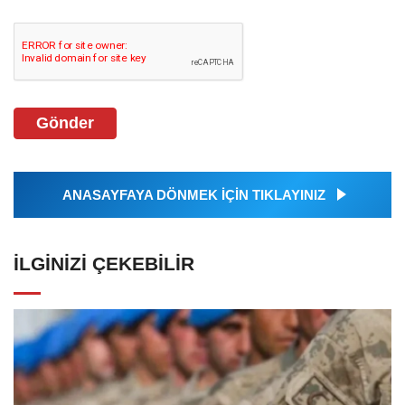
Gönder
ANASAYFAYA DÖNMEK İÇİN TIKLAYINIZ
İLGINIZI ÇEKEBILIR