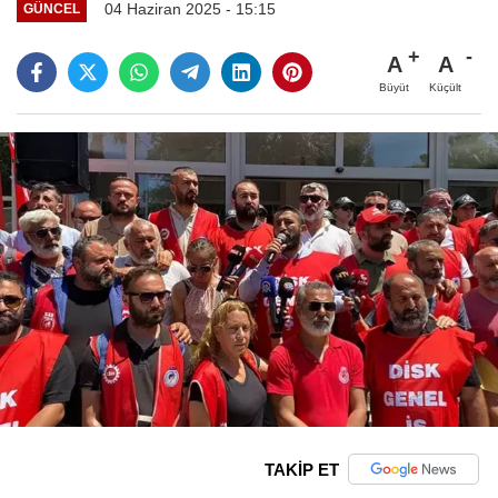
04 Haziran 2025 - 15:15
GÜNCEL
A
A
Büyüt
Küçült
TAKİP ET