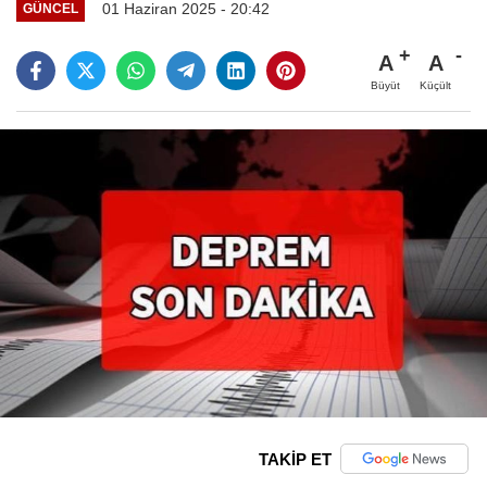
01 Haziran 2025 - 20:42
GÜNCEL
A
A
Büyüt
Küçült
TAKİP ET