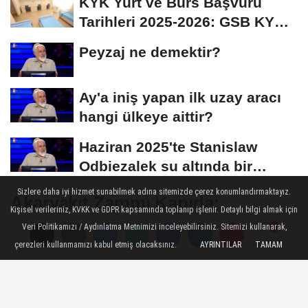
KYK Yurt ve Burs Başvuru
Tarihleri 2025-2026: GSB KYK
Başvuruları Ne...
Peyzaj ne demektir?
Ay'a iniş yapan ilk uzay aracı
hangi ülkeye aittir?
Haziran 2025'te Stanislaw
Odbiezalek su altında bir
nefeste yaklaşık...
Sizlere daha iyi hizmet sunabilmek adına sitemizde çerez konumlandırmaktayız.
Akaryakıt Zammı Kapıda:
Kişisel verileriniz, KVKK ve GDPR kapsamında toplanıp işlenir. Detaylı bilgi almak için
Temmuzda Benzin, Motorin ve
Veri Politikamızı / Aydınlatma Metnimizi inceleyebilirsiniz. Sitemizi kullanarak,
LPG Fiyatları Uçacak!
çerezleri kullanmamızı kabul etmiş olacaksınız.
AYRINTILAR
TAMAM
Yorumlar
Yorumlar
Brent petrol fiyatlarının dalgalı seyri ve
dolar kurundaki yatay hareketlilik nedeniyle