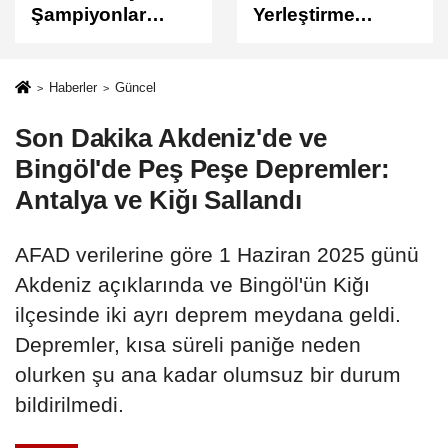
Yerleştirme
Sonuçları
Sonuçları
Açıklandı
Açıklandı!
Sonuçlar
Haberler
Güncel
ÖSYM'de Erişime
Son Dakika Akdeniz'de ve
Açıldı
Bingöl'de Peş Peşe Depremler:
Antalya ve Kiğı Sallandı
AFAD verilerine göre 1 Haziran 2025 günü
Akdeniz açıklarında ve Bingöl'ün Kiğı
ilçesinde iki ayrı deprem meydana geldi.
Depremler, kısa süreli paniğe neden
olurken şu ana kadar olumsuz bir durum
bildirilmedi.