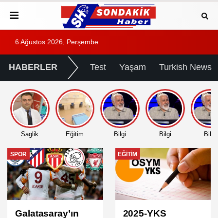
6 Ağustos 2026, Perşembe
HABERLER
Test
Yaşam
Turkish News
Saglik
Eğitim
Bilgi
Bilgi
Bilgi
EĞITIM
EĞITIM
2025-YKS
2025 DGS Sınav