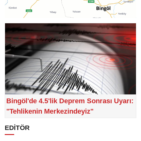
Bingöl'de 4.5'lik Deprem Sonrası Uyarı:
"Tehlikenin Merkezindeyiz"
EDİTÖR