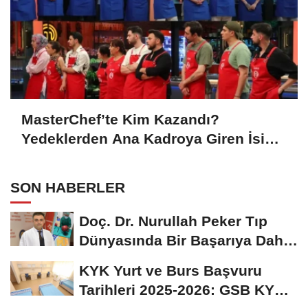
MasterChef’te Kim Kazandı?
Yedeklerden Ana Kadroya Giren İsim
Belli Oldu
SON HABERLER
Doç. Dr. Nurullah Peker Tıp
Dünyasında Bir Başarıya Daha
İmza Attı:...
KYK Yurt ve Burs Başvuru
Tarihleri 2025-2026: GSB KYK