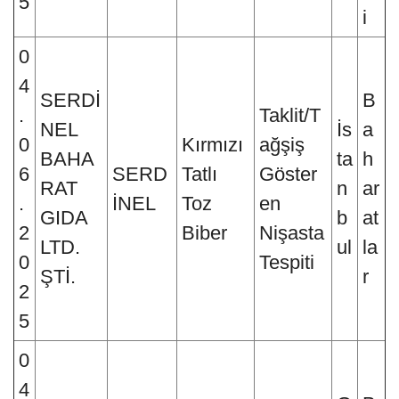
5
i
0
4
SERDİ
B
.
Taklit/T
NEL
İs
a
0
Kırmızı
ağşiş
BAHA
ta
h
6
SERD
Tatlı
Göster
RAT
n
ar
.
İNEL
Toz
en
GIDA
b
at
2
Biber
Nişasta
LTD.
ul
la
0
Tespiti
ŞTİ.
r
2
5
0
4