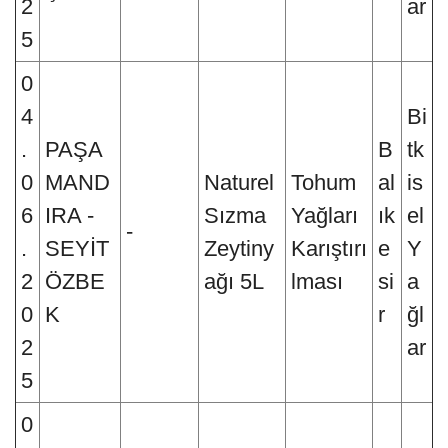
2
ar
5
0
4
Bi
.
PAŞA
B
tk
0
MAND
Naturel
Tohum
al
is
6
IRA -
Sızma
Yağları
ık
el
-
.
SEYİT
Zeytiny
Karıştırı
e
Y
2
ÖZBE
ağı 5L
lması
si
a
0
K
r
ğl
2
ar
5
0