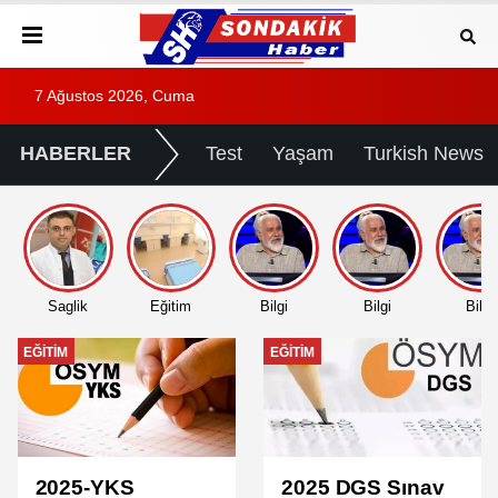
7 Ağustos 2026, Cuma
HABERLER
Test
Yaşam
Turkish News
Saglik
Eğitim
Bilgi
Bilgi
Bilgi
EĞITIM
EĞITIM
2025-YKS
2025 DGS Sınav