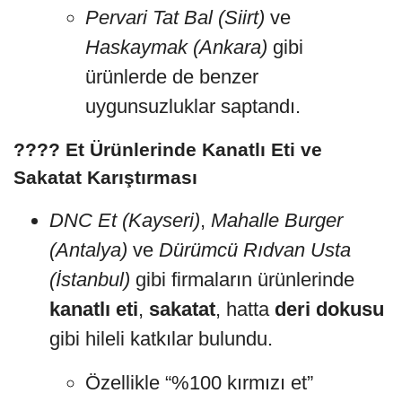
Pervari Tat Bal (Siirt)
ve
Haskaymak (Ankara)
gibi
ürünlerde de benzer
uygunsuzluklar saptandı.
???? Et Ürünlerinde Kanatlı Eti ve
Sakatat Karıştırması
DNC Et (Kayseri)
,
Mahalle Burger
(Antalya)
ve
Dürümcü Rıdvan Usta
(İstanbul)
gibi firmaların ürünlerinde
kanatlı eti
,
sakatat
, hatta
deri dokusu
gibi hileli katkılar bulundu.
Özellikle “%100 kırmızı et”