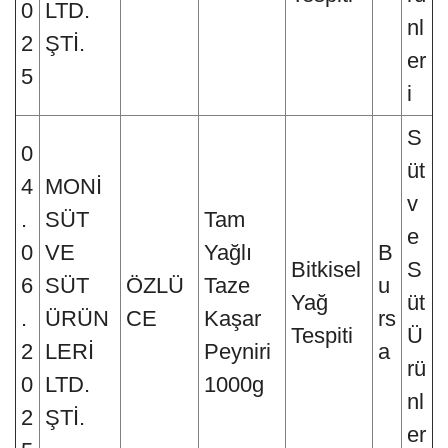
0
LTD.
nl
2
ŞTİ.
er
5
i
S
0
üt
4
MONİ
v
.
SÜT
Tam
e
0
VE
Yağlı
B
Bitkisel
S
6
SÜT
ÖZLÜ
Taze
u
Yağ
üt
.
ÜRÜN
CE
Kaşar
rs
Tespiti
Ü
2
LERİ
Peyniri
a
rü
0
LTD.
1000g
nl
2
ŞTİ.
er