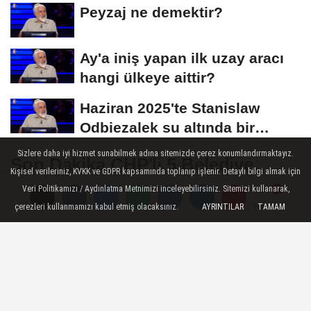
Başvuruları Ne...
Peyzaj ne demektir?
Ay'a iniş yapan ilk uzay aracı
hangi ülkeye aittir?
Haziran 2025'te Stanislaw
Odbiezalek su altında bir
nefeste yaklaşık...
Sizlere daha iyi hizmet sunabilmek adına sitemizde çerez konumlandırmaktayız.
Son Dakika CHP'li 5 Belediye
Kişisel verileriniz, KVKK ve GDPR kapsamında toplanıp işlenir. Detaylı bilgi almak için
Başkanı Görevden Uzaklaştırıldı:
Veri Politikamızı / Aydınlatma Metnimizi inceleyebilirsiniz. Sitemizi kullanarak,
İçişleri Bakanlığı'ndan Açıklama
çerezleri kullanmamızı kabul etmiş olacaksınız.
AYRINTILAR
TAMAM
Yorumlar
Yorumlar
Geldi
İçişleri Bakanlığı, yürütülen adli
soruşturmalar kapsamında CHP’li beş
belediye başkanının görevden