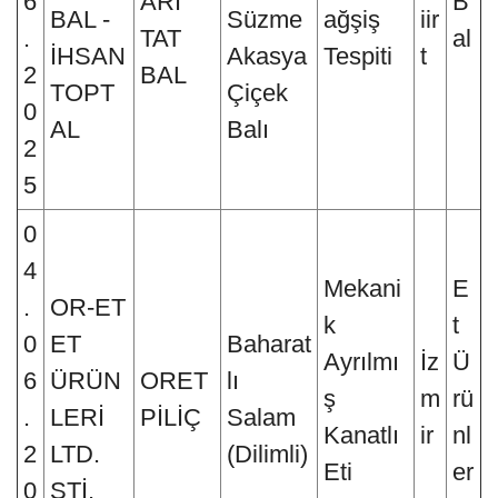
6
ARİ
B
BAL -
Süzme
ağşiş
iir
.
TAT
al
İHSAN
Akasya
Tespiti
t
2
BAL
TOPT
Çiçek
0
AL
Balı
2
5
0
4
Mekani
E
.
OR-ET
k
t
0
ET
Baharat
Ayrılmı
İz
Ü
6
ÜRÜN
ORET
lı
ş
m
rü
.
LERİ
PİLİÇ
Salam
Kanatlı
ir
nl
2
LTD.
(Dilimli)
Eti
er
0
ŞTİ.