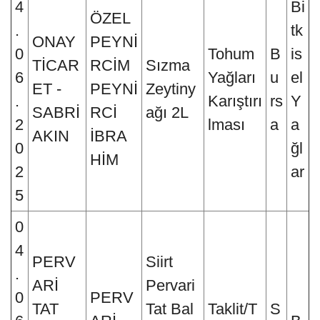
4
Bi
ÖZEL
.
tk
ONAY
PEYNİ
0
Tohum
B
is
TİCAR
RCİM
Sızma
6
Yağları
u
el
ET -
PEYNİ
Zeytiny
.
Karıştırı
rs
Y
SABRİ
RCİ
ağı 2L
2
lması
a
a
AKIN
İBRA
0
ğl
HİM
2
ar
5
0
4
PERV
Siirt
.
ARİ
Pervari
0
PERV
TAT
Tat Bal
Taklit/T
S