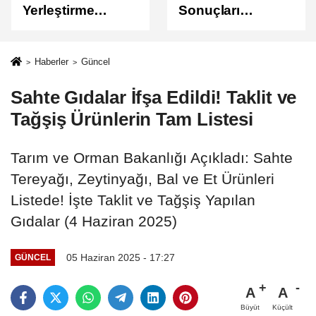
Yerleştirme
Sonuçları
Sonuçları
Açıklandı
Açıklandı!
Sonuçlar
Haberler
Güncel
ÖSYM'de Erişime
Sahte Gıdalar İfşa Edildi! Taklit ve
Açıldı
Tağşiş Ürünlerin Tam Listesi
Tarım ve Orman Bakanlığı Açıkladı: Sahte
Tereyağı, Zeytinyağı, Bal ve Et Ürünleri
Listede! İşte Taklit ve Tağşiş Yapılan
Gıdalar (4 Haziran 2025)
05 Haziran 2025 - 17:27
GÜNCEL
A
A
Büyüt
Küçült