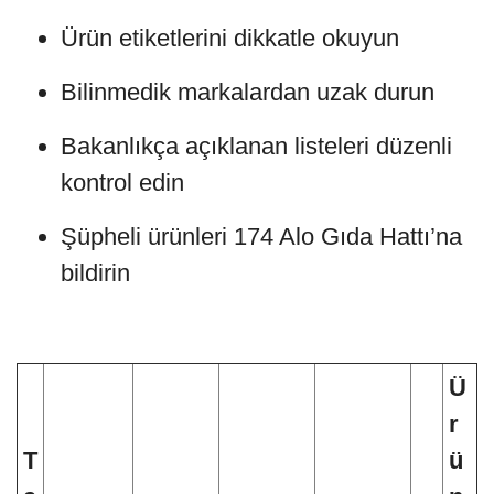
Ürün etiketlerini dikkatle okuyun
Bilinmedik markalardan uzak durun
Bakanlıkça açıklanan listeleri düzenli
kontrol edin
Şüpheli ürünleri 174 Alo Gıda Hattı’na
bildirin
Ü
r
T
ü