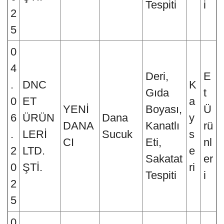
Tespiti
i
2
5
0
4
Deri,
E
.
DNC
K
Gıda
t
0
ET
a
YENİ
Boyası,
Ü
6
ÜRÜN
Dana
y
DANA
Kanatlı
rü
.
LERİ
Sucuk
s
CI
Eti,
nl
2
LTD.
e
Sakatat
er
0
ŞTİ.
ri
Tespiti
i
2
5
0