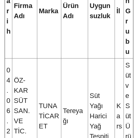
a
n
Firma
Ürün
Uygun
r
Marka
İl
G
Adı
Adı
suzluk
i
r
h
u
b
u
S
0
üt
4
ÖZ-
v
.
KAR
Süt
e
0
SÜT
TUNA
Yağı
K
S
6
SAN.
Tereya
TİCAR
Harici
a
üt
.
VE
ğı
ET
Yağ
rs
Ü
2
TİC.
Tespiti
rü