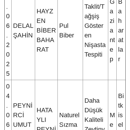
G
B
.
Taklit/T
HAYZ
a
a
0
ağşiş
EN
zi
h
6
DELAL
Pul
Göster
BİBER
a
ar
.
ŞAHİN
Biber
en
BAHA
nt
at
2
Nişasta
RAT
e
la
0
Tespiti
p
r
2
5
0
4
Bi
Daha
.
PEYNİ
tk
HATA
Düşük
0
RCİ
Naturel
M
is
YLI
Kaliteli
6
UMUT
Sızma
e
el
PEYNİ
Zeytiny