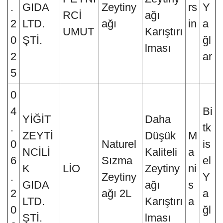
.
GIDA
Zeytiny
rs
Y
RCİ
ağı
2
LTD.
ağı
in
a
UMUT
Karıştırı
0
ŞTİ.
ğl
lması
2
ar
5
0
4
Bi
YİĞİT
Daha
.
tk
ZEYTİ
Düşük
M
0
Naturel
is
NCİLİ
Kaliteli
a
6
Sızma
el
K
LİO
Zeytiny
ni
.
Zeytiny
Y
GIDA
ağı
s
2
ağı 2L
a
LTD.
Karıştırı
a
0
ğl
ŞTİ.
lması