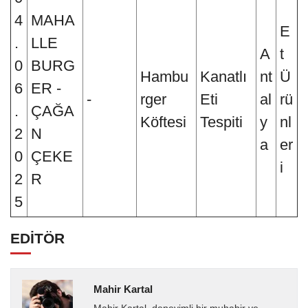
4
MAHA
E
.
LLE
A
t
0
BURG
Hambu
Kanatlı
nt
Ü
6
ER -
-
rger
Eti
al
rü
.
ÇAĞA
Köftesi
Tespiti
y
nl
2
N
a
er
0
ÇEKE
i
2
R
5
EDİTÖR
Mahir Kartal