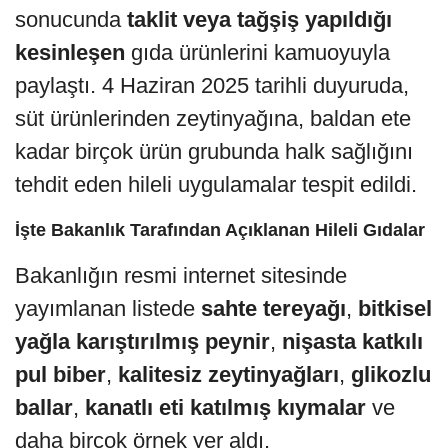
sonucunda
taklit veya tağşiş yapıldığı
kesinleşen
gıda ürünlerini kamuoyuyla
paylaştı. 4 Haziran 2025 tarihli duyuruda,
süt ürünlerinden zeytinyağına, baldan ete
kadar birçok ürün grubunda halk sağlığını
tehdit eden hileli uygulamalar tespit edildi.
İşte Bakanlık Tarafından Açıklanan Hileli Gıdalar
Bakanlığın resmi internet sitesinde
yayımlanan listede
sahte tereyağı
,
bitkisel
yağla karıştırılmış peynir
,
nişasta katkılı
pul biber
,
kalitesiz zeytinyağları
,
glikozlu
ballar
,
kanatlı eti katılmış kıymalar
ve
daha birçok örnek yer aldı.