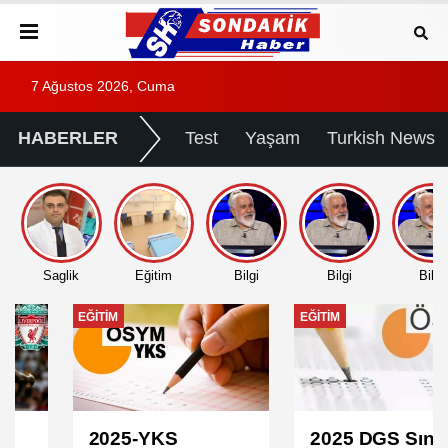
7 Ağustos 2026, Cuma
HABERLER
Test
Yaşam
Turkish News
Saglik
Eğitim
Bilgi
Bilgi
Bilgi
EĞITIM
EĞITIM
2025-YKS
2025 DGS Sınav