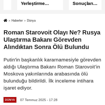
Yerleştirme
Sonuçları
Sonuçları
Açıklandı
Açıklandı!
Sonuçlar
Haberler
Dünya
ÖSYM'de Erişime
Roman Starovoit Olayı Ne? Rusya
Açıldı
Ulaştırma Bakanı Görevden
Alındıktan Sonra Ölü Bulundu
Putin'in başkanlık kararnamesiyle görevden
aldığı Ulaştırma Bakanı Roman Starovoit’in
Moskova yakınlarında arabasında ölü
bulunduğu bildirildi. İlk inceleme intihara
işaret ediyor.
07 Temmuz 2025 - 17:28
DÜNYA