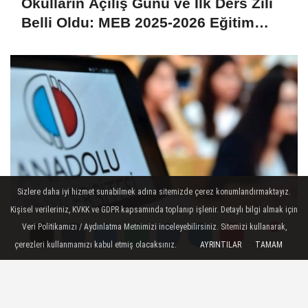
Okulların Açılış Günü ve İlk Ders Zili
Belli Oldu: MEB 2025-2026 Eğitim
Öğretim Yılı Takvimi Açıklandı!
Sizlere daha iyi hizmet sunabilmek adına sitemizde çerez konumlandırmaktayız.
Kişisel verileriniz, KVKK ve GDPR kapsamında toplanıp işlenir. Detaylı bilgi almak için
Veri Politikamızı / Aydınlatma Metnimizi inceleyebilirsiniz. Sitemizi kullanarak,
AÖF Yaz Okulu Sınav Sonuçları 2025
çerezleri kullanmamızı kabul etmiş olacaksınız.
AYRINTILAR
TAMAM
Yorumlar
Yorumlar
Açıklandı: Sınav Sonucu nasıl
Öğrenilir?
SON HABERLER