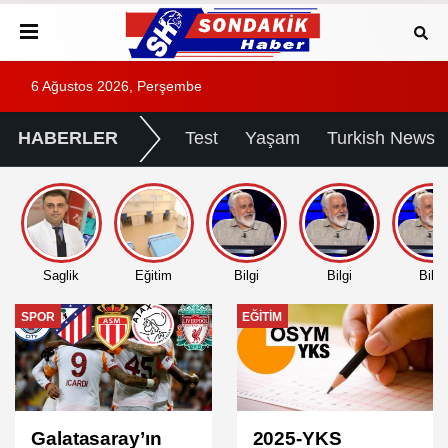
6 Ağustos 2026, Perşembe
HABERLER
Test
Yaşam
Turkish News
Saglik
Eğitim
Bilgi
Bilgi
Bilgi
EĞITIM
EĞITIM
2025-YKS
2025 DGS Sınav