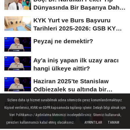
Dünyasında Bir Başarıya Daha
İmza Attı:...
KYK Yurt ve Burs Başvuru
Tarihleri 2025-2026: GSB KYK
Başvuruları Ne...
Peyzaj ne demektir?
Ay'a iniş yapan ilk uzay aracı
hangi ülkeye aittir?
Haziran 2025'te Stanislaw
Odbiezalek su altında bir
nefeste yaklaşık...
Sizlere daha iyi hizmet sunabilmek adına sitemizde çerez konumlandırmaktayız.
Berk Cankat Kimdir, Hangi
Kişisel verileriniz, KVKK ve GDPR kapsamında toplanıp işlenir. Detaylı bilgi almak için
Dizilerde Oynadı? Sinem Ünsal ile
Veri Politikamızı / Aydınlatma Metnimizi inceleyebilirsiniz. Sitemizi kullanarak,
Sevgili Mi, Mardinli Mi?
çerezleri kullanmamızı kabul etmiş olacaksınız.
AYRINTILAR
TAMAM
Yorumlar
Yorumlar