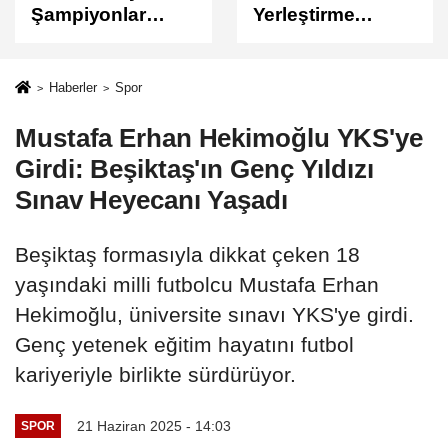
Yerleştirme
Sonuçları
Sonuçları
Açıklandı
Açıklandı!
Sonuçlar
Haberler
Spor
ÖSYM'de Erişime
Mustafa Erhan Hekimoğlu YKS'ye
Açıldı
Girdi: Beşiktaş'ın Genç Yıldızı
Sınav Heyecanı Yaşadı
Beşiktaş formasıyla dikkat çeken 18
yaşındaki milli futbolcu Mustafa Erhan
Hekimoğlu, üniversite sınavı YKS'ye girdi.
Genç yetenek eğitim hayatını futbol
kariyeriyle birlikte sürdürüyor.
21 Haziran 2025 - 14:03
SPOR