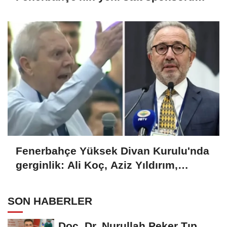
gündem oldu
Fenerbahçe Yüksek Divan Kurulu'nda
gerginlik: Ali Koç, Aziz Yıldırım,
Hamdi Akın ve Hakan Bilal Kutlualp
SON HABERLER
Doç. Dr. Nurullah Peker Tıp