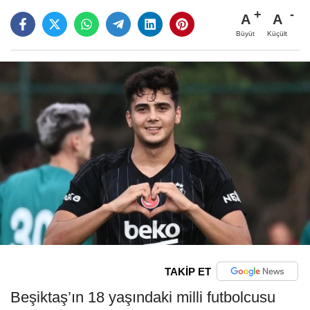
A
A
Büyüt
Küçült
TAKİP ET
Beşiktaş’ın 18 yaşındaki milli futbolcusu