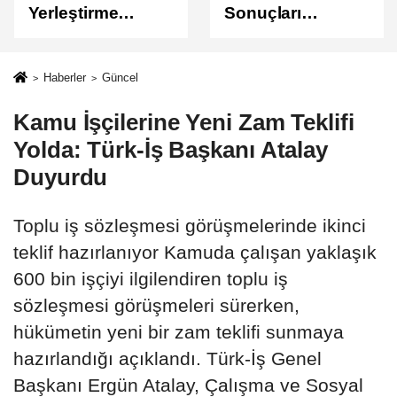
Yerleştirme
Sonuçları
Sonuçları
Açıklandı
Açıklandı!
Sonuçlar
Haberler
Güncel
ÖSYM'de Erişime
Kamu İşçilerine Yeni Zam Teklifi
Açıldı
Yolda: Türk-İş Başkanı Atalay
Duyurdu
Toplu iş sözleşmesi görüşmelerinde ikinci
teklif hazırlanıyor Kamuda çalışan yaklaşık
600 bin işçiyi ilgilendiren toplu iş
sözleşmesi görüşmeleri sürerken,
hükümetin yeni bir zam teklifi sunmaya
hazırlandığı açıklandı. Türk-İş Genel
Başkanı Ergün Atalay, Çalışma ve Sosyal