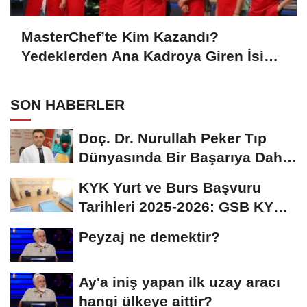
MasterChef’te Kim Kazandı?
Yedeklerden Ana Kadroya Giren İsim
Belli Oldu
SON HABERLER
Doç. Dr. Nurullah Peker Tıp
Dünyasında Bir Başarıya Daha
İmza Attı:...
KYK Yurt ve Burs Başvuru
Tarihleri 2025-2026: GSB KYK
Başvuruları Ne...
Peyzaj ne demektir?
Ay'a iniş yapan ilk uzay aracı
hangi ülkeye aittir?