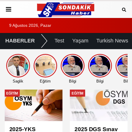
9 Ağustos 2026, Pazar
HABERLER
Test
Yaşam
Turkish News
Saglik
Eğitim
Bilgi
Bilgi
Bilgi
EĞITIM
EĞITIM
2025-YKS
2025 DGS Sınav