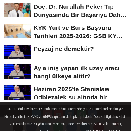
Doç. Dr. Nurullah Peker Tıp
Dünyasında Bir Başarıya Daha
İmza Attı:...
KYK Yurt ve Burs Başvuru
Tarihleri 2025-2026: GSB KYK
Başvuruları Ne...
Peyzaj ne demektir?
Ay'a iniş yapan ilk uzay aracı
hangi ülkeye aittir?
Haziran 2025'te Stanislaw
Odbiezalek su altında bir
nefeste yaklaşık...
Sizlere daha iyi hizmet sunabilmek adına sitemizde çerez konumlandırmaktayız.
Kişisel verileriniz, KVKK ve GDPR kapsamında toplanıp işlenir. Detaylı bilgi almak için
Veri Politikamızı / Aydınlatma Metnimizi inceleyebilirsiniz. Sitemizi kullanarak,
Künye
İletişim
Çerez Politikası
Gizlilik İlkeleri