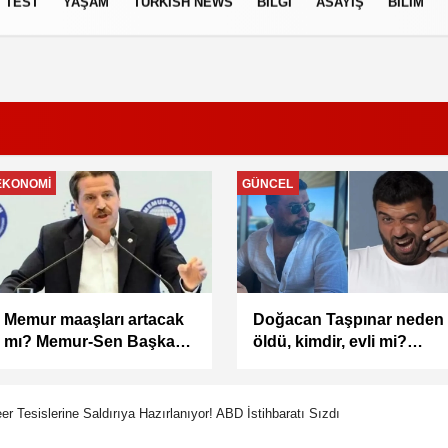
TEST
YAŞAM
TURKISH NEWS
BILGI
ASAYIŞ
BILIM
izlilik İlkeleri
EKONOMI
GÜNCEL
Memur maaşları artacak
Doğacan Taşpınar neden
mı? Memur-Sen Başkanı
öldü, kimdir, evli mi?
Yalçın’dan en düşük
Oyuncu Doğacan
maaş için 67 bin lira
Taşpınar hayatını
önerisi
kaybetti
leer Tesislerine Saldırıya Hazırlanıyor! ABD İstihbaratı Sızdı