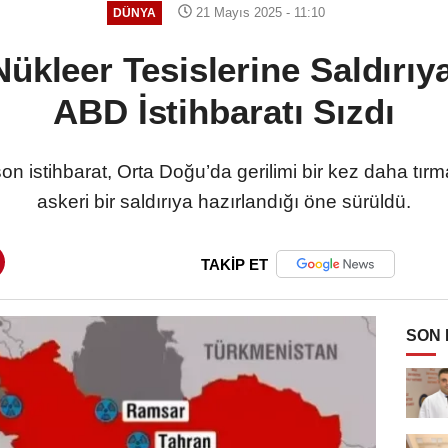
21 Mayıs 2025 - 11:10
DÜNYA
n Nükleer Tesislerine Saldırıy
ABD İstihbaratı Sızdı
son istihbarat, Orta Doğu’da gerilimi bir kez daha tırman
askeri bir saldırıya hazırlandığı öne sürüldü.
TAKİP ET
SON