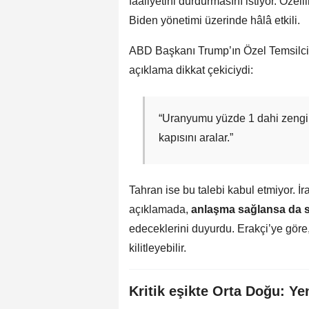
faaliyetini durdurmasını istiyor. Özel
Biden yönetimi üzerinde hâlâ etkili.
ABD Başkanı Trump’ın Özel Temsilcisi
açıklama dikkat çekiciydi:
“Uranyumu yüzde 1 dahi zenginl
kapısını aralar.”
Tahran ise bu talebi kabul etmiyor. İ
açıklamada,
anlaşma sağlansa da 
edeceklerini duyurdu. Erakçi’ye göre
kilitleyebilir.
Kritik eşikte Orta Doğu: Yen