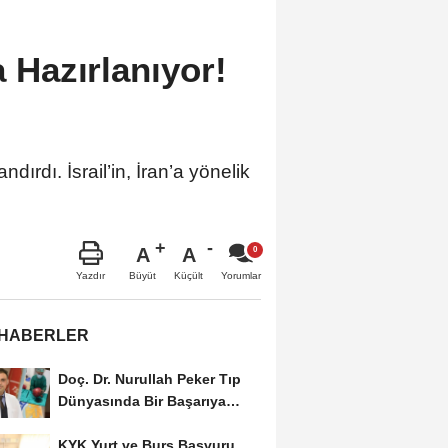
a Hazırlanıyor!
dırdı. İsrail’in, İran’a yönelik
A
A
Büyüt
Küçült
Yazdır
Yorumlar
 HABERLER
Doç. Dr. Nurullah Peker Tıp
Dünyasında Bir Başarıya
Daha İmza Attı:...
KYK Yurt ve Burs Başvuru