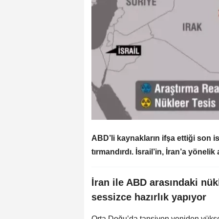
ABD’li kaynakların ifşa ettiği son i
tırmandırdı. İsrail’in, İran’a yöneli
İran ile ABD arasındaki nük
sessizce hazırlık yapıyor
Orta Doğu’da tansiyon yeniden yüksel