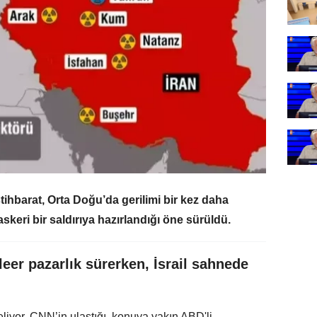
stihbarat, Orta Doğu’da gerilimi bir kez daha
k askeri bir saldırıya hazırlandığı öne sürüldü.
leer pazarlık sürerken, İsrail sahnede
iyor. CNN’in ulaştığı, konuya yakın ABD'li