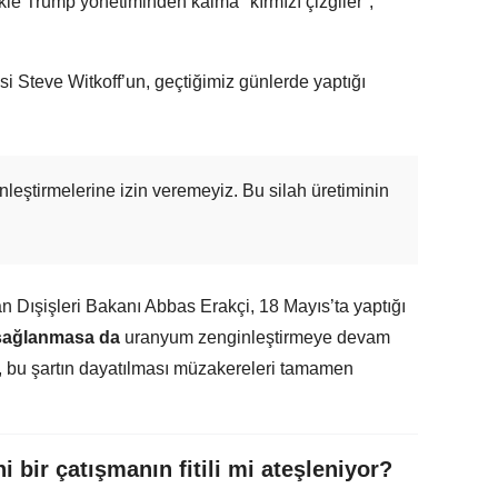
likle Trump yönetiminden kalma "kırmızı çizgiler",
 Steve Witkoff’un, geçtiğimiz günlerde yaptığı
eştirmelerine izin veremeyiz. Bu silah üretiminin
ran Dışişleri Bakanı Abbas Erakçi, 18 Mayıs’ta yaptığı
sağlanmasa da
uranyum zenginleştirmeye devam
, bu şartın dayatılması müzakereleri tamamen
i bir çatışmanın fitili mi ateşleniyor?