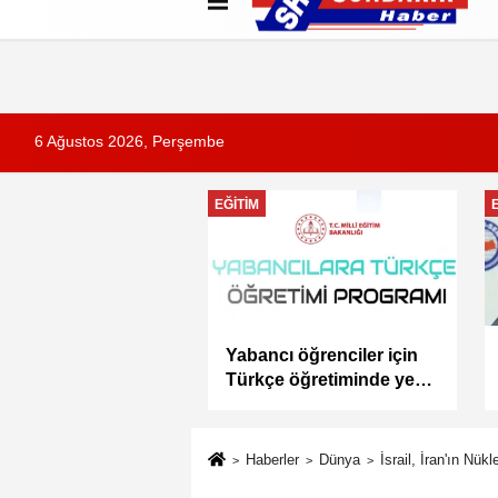
Künye
İletişim
Çerez Politikası
G
6 Ağustos 2026, Perşembe
EĞITIM
MEB Akademi Giriş
Yabancı öğrenciler için
ı AGS Sonuçları
Türkçe öğretiminde yeni
andı
dönem: YTÖP yürürlüğe
girdi
Haberler
Dünya
İsrail, İran'ın Nük