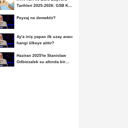
Tarihleri 2025-2026: GSB KYK
Başvuruları Ne...
Peyzaj ne demektir?
Ay'a iniş yapan ilk uzay aracı
hangi ülkeye aittir?
Haziran 2025'te Stanislaw
Odbiezalek su altında bir
nefeste yaklaşık...