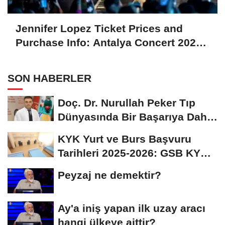
Jennifer Lopez Ticket Prices and
Purchase Info: Antalya Concert 2025
Details Revealed
SON HABERLER
Doç. Dr. Nurullah Peker Tıp
Dünyasında Bir Başarıya Daha
İmza Attı:...
KYK Yurt ve Burs Başvuru
Tarihleri 2025-2026: GSB KYK
Başvuruları Ne...
Peyzaj ne demektir?
Ay'a iniş yapan ilk uzay aracı
hangi ülkeye aittir?