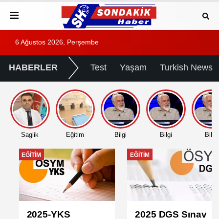
6 Ağustos 2026, Perşembe
HABERLER
Test
Yaşam
Turkish News
Saglik
Eğitim
Bilgi
Bilgi
Bilgi
EĞITIM
EĞITIM
2025-YKS
2025 DGS Sınav