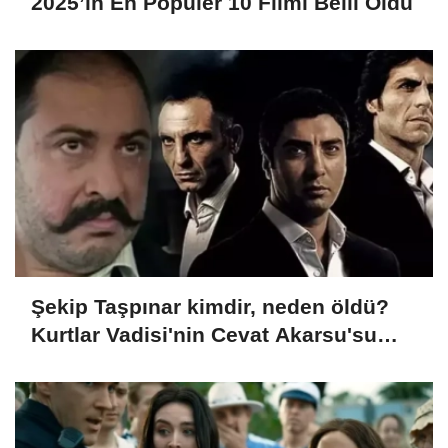
2025’in En Popüler 10 Filmi Belli Oldu
Şekip Taşpınar kimdir, neden öldü?
Kurtlar Vadisi'nin Cevat Akarsu'su
hayatını kaybetti