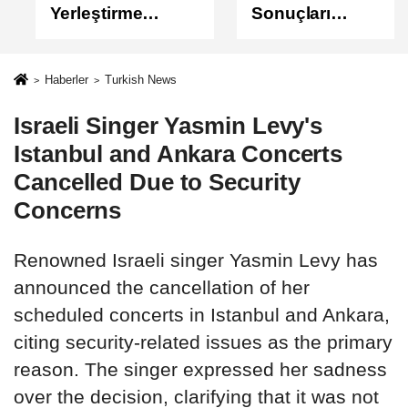
Yerleştirme
Sonuçları
Sonuçları
Açıklandı
Açıklandı!
Sonuçlar
Haberler
Turkish News
ÖSYM'de Erişime
Israeli Singer Yasmin Levy's
Açıldı
Istanbul and Ankara Concerts
Cancelled Due to Security
Concerns
Renowned Israeli singer Yasmin Levy has
announced the cancellation of her
scheduled concerts in Istanbul and Ankara,
citing security-related issues as the primary
reason. The singer expressed her sadness
over the decision, clarifying that it was not