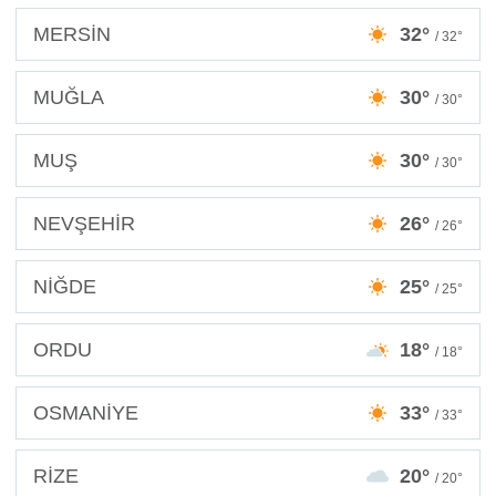
MERSİN
32°
/ 32°
MUĞLA
30°
/ 30°
MUŞ
30°
/ 30°
NEVŞEHİR
26°
/ 26°
NİĞDE
25°
/ 25°
ORDU
18°
/ 18°
OSMANİYE
33°
/ 33°
RİZE
20°
/ 20°