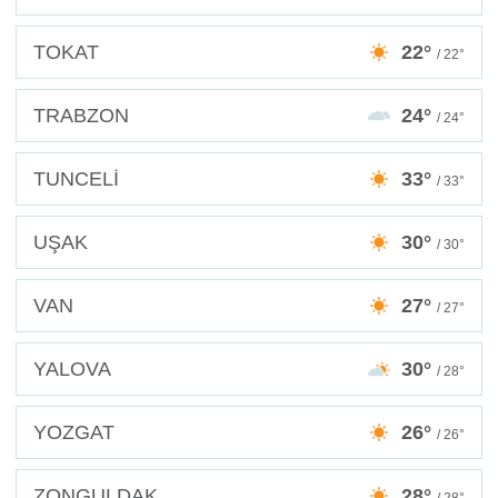
TOKAT
22°
/ 22°
TRABZON
24°
/ 24°
TUNCELİ
33°
/ 33°
UŞAK
30°
/ 30°
VAN
27°
/ 27°
YALOVA
30°
/ 28°
YOZGAT
26°
/ 26°
ZONGULDAK
28°
/ 28°