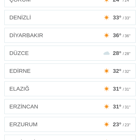
/ 24°
DENİZLİ
33°
/ 33°
DİYARBAKIR
36°
/ 36°
DÜZCE
28°
/ 28°
EDİRNE
32°
/ 32°
ELAZIĞ
31°
/ 31°
ERZİNCAN
31°
/ 31°
ERZURUM
23°
/ 23°