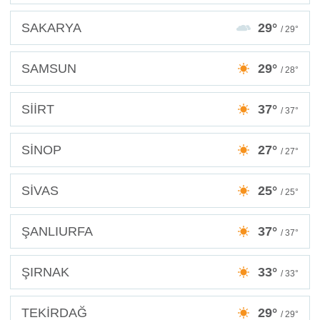
SAKARYA
29°
/ 29°
SAMSUN
29°
/ 28°
SİİRT
37°
/ 37°
SİNOP
27°
/ 27°
SİVAS
25°
/ 25°
ŞANLIURFA
37°
/ 37°
ŞIRNAK
33°
/ 33°
TEKİRDAĞ
29°
/ 29°