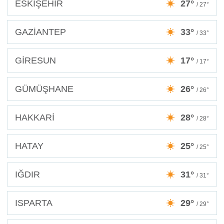
ESKİŞEHİR
27°
/ 27°
GAZİANTEP
33°
/ 33°
GİRESUN
17°
/ 17°
GÜMÜŞHANE
26°
/ 26°
HAKKARİ
28°
/ 28°
HATAY
25°
/ 25°
IĞDIR
31°
/ 31°
ISPARTA
29°
/ 29°