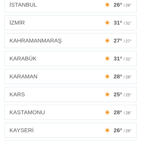
İSTANBUL
26°
/ 26°
İZMİR
31°
/ 31°
KAHRAMANMARAŞ
27°
/ 27°
KARABÜK
31°
/ 31°
KARAMAN
28°
/ 28°
KARS
25°
/ 25°
KASTAMONU
28°
/ 28°
KAYSERİ
26°
/ 26°