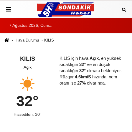
7 Ağustos 2026, Cuma
Hava Durumu
KİLİS
KİLİS
KİLİS için hava
Açık
, en yüksek
sıcaklığın
32°
ve en düşük
Açık
sıcaklığın
32°
olması bekleniyor.
Rüzgar
4.6km/S
hızında, nem
oranı ise
27%
civarında.
32°
Hissedilen: 30°