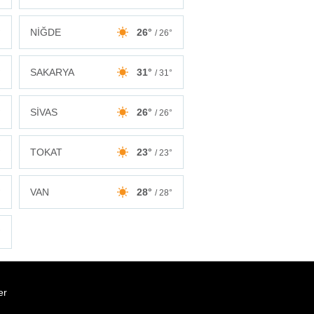
NİĞDE
26°
°
/ 26°
SAKARYA
31°
°
/ 31°
SİVAS
26°
°
/ 26°
TOKAT
23°
°
/ 23°
VAN
28°
°
/ 28°
°
er