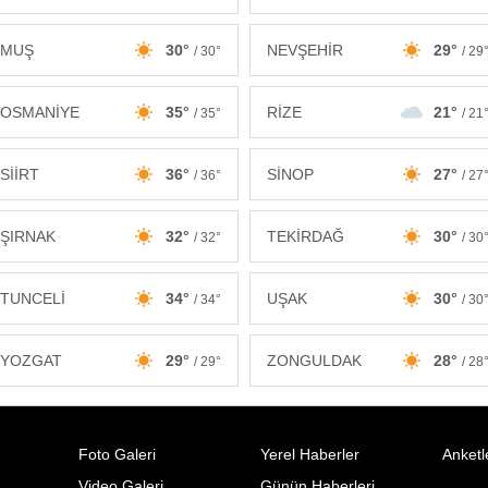
MUŞ
30°
NEVŞEHİR
29°
/ 30°
/ 29
OSMANİYE
35°
RİZE
21°
/ 35°
/ 21
SİİRT
36°
SİNOP
27°
/ 36°
/ 27
ŞIRNAK
32°
TEKİRDAĞ
30°
/ 32°
/ 30
TUNCELİ
34°
UŞAK
30°
/ 34°
/ 30
ZONGULDAK
28°
YOZGAT
29°
/ 28
/ 29°
Foto Galeri
Yerel Haberler
Anketl
Video Galeri
Günün Haberleri