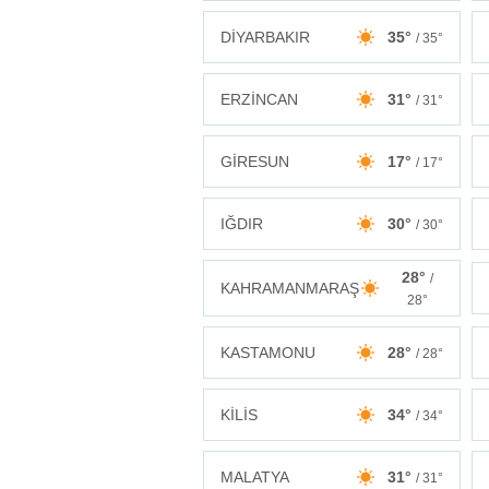
DİYARBAKIR
35°
/ 35°
ERZİNCAN
31°
/ 31°
GİRESUN
17°
/ 17°
IĞDIR
30°
/ 30°
28°
/
KAHRAMANMARAŞ
28°
KASTAMONU
28°
/ 28°
KİLİS
34°
/ 34°
MALATYA
31°
/ 31°