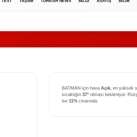
TEST
YAŞAM
TURKISH NEWS
BILGI
ASAYIŞ
BILIM
izlilik İlkeleri
BATMAN için hava
Açık
, en yüksek s
sıcaklığın
37°
olması bekleniyor. Rüz
ise
11%
civarında.