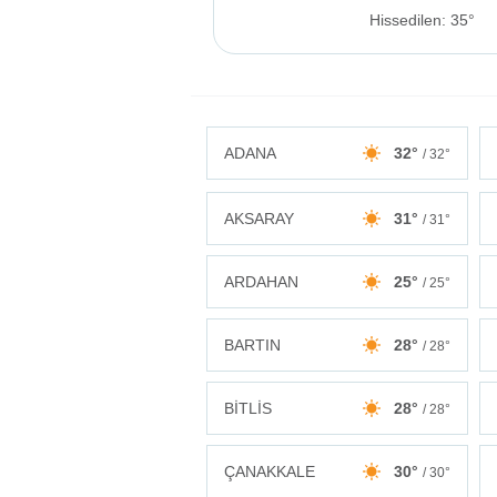
Hissedilen: 35°
ADANA
32°
/ 32°
AKSARAY
31°
/ 31°
ARDAHAN
25°
/ 25°
BARTIN
28°
/ 28°
BİTLİS
28°
/ 28°
ÇANAKKALE
30°
/ 30°