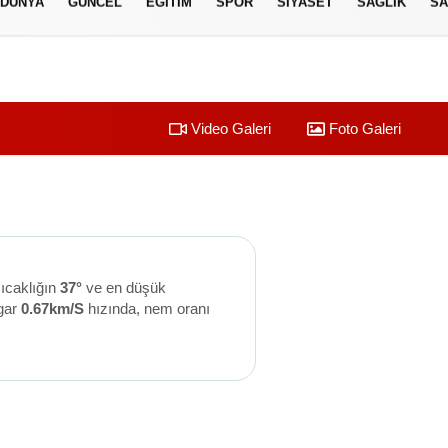
DÜNYA
GÜNCEL
EĞITIM
SPOR
SIYASET
SAGLIK
SA
Video Galeri
Foto Galeri
ıcaklığın
37°
ve en düşük
gar
0.67km/S
hızında, nem oranı