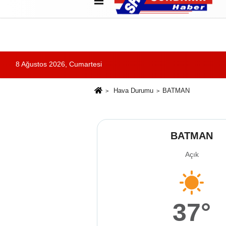
Künye
İletişim
Çerez Politikası
G
8 Ağustos 2026, Cumartesi
Hava Durumu
BATMAN
BATMAN
Açık
37°