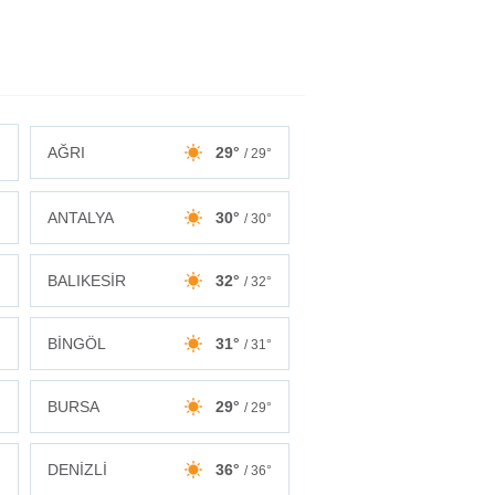
AĞRI
29°
/ 29°
ANTALYA
30°
°
/ 30°
BALIKESİR
32°
°
/ 32°
BİNGÖL
31°
°
/ 31°
BURSA
29°
°
/ 29°
DENİZLİ
36°
°
/ 36°