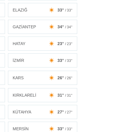
ELAZIĞ
33°
°
/ 33°
GAZİANTEP
34°
°
/ 34°
HATAY
23°
°
/ 23°
İZMİR
33°
°
/ 33°
KARS
26°
°
/ 26°
KIRKLARELİ
31°
°
/ 31°
KÜTAHYA
27°
°
/ 27°
MERSİN
33°
°
/ 33°