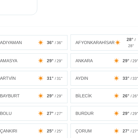
28°
/
ADIYAMAN
36°
AFYONKARAHİSAR
/ 36°
28°
AMASYA
29°
ANKARA
29°
/ 29°
/ 29
ARTVİN
31°
AYDIN
33°
/ 31°
/ 33
BAYBURT
29°
BİLECİK
26°
/ 29°
/ 26
BOLU
27°
BURDUR
29°
/ 27°
/ 29
ÇANKIRI
25°
ÇORUM
27°
/ 25°
/ 27