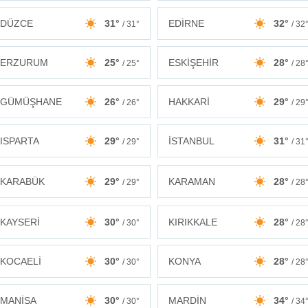
DÜZCE
31°
EDİRNE
32°
/ 31°
/ 32
ERZURUM
25°
ESKİŞEHİR
28°
/ 25°
/ 28
GÜMÜŞHANE
26°
HAKKARİ
29°
/ 26°
/ 29
ISPARTA
29°
İSTANBUL
31°
/ 29°
/ 31
KARABÜK
29°
KARAMAN
28°
/ 29°
/ 28
KAYSERİ
30°
KIRIKKALE
28°
/ 30°
/ 28
KOCAELİ
30°
KONYA
28°
/ 30°
/ 28
MANİSA
30°
MARDİN
34°
/ 30°
/ 34