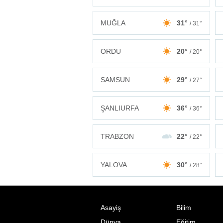
MUĞLA
31°
/ 31°
ORDU
20°
/ 20°
SAMSUN
29°
/ 27°
ŞANLIURFA
36°
/ 36°
TRABZON
22°
/ 22°
YALOVA
30°
/ 28°
Asayiş
Bilim
Dünya
Eğitim