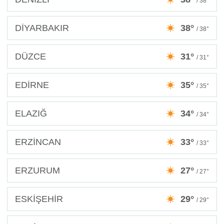
/ 38°
DİYARBAKIR
38°
/ 38°
DÜZCE
31°
/ 31°
EDİRNE
35°
/ 35°
ELAZIĞ
34°
/ 34°
ERZİNCAN
33°
/ 33°
ERZURUM
27°
/ 27°
ESKİŞEHİR
29°
/ 29°