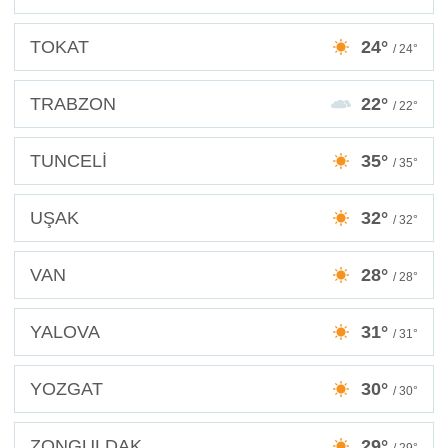
TOKAT
24°
/ 24°
TRABZON
22°
/ 22°
TUNCELİ
35°
/ 35°
UŞAK
32°
/ 32°
VAN
28°
/ 28°
YALOVA
31°
/ 31°
YOZGAT
30°
/ 30°
ZONGULDAK
29°
/ 29°