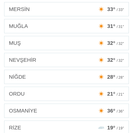
MERSİN
33°
/ 33°
MUĞLA
31°
/ 31°
MUŞ
32°
/ 32°
NEVŞEHİR
32°
/ 32°
NİĞDE
28°
/ 28°
ORDU
21°
/ 21°
OSMANİYE
36°
/ 36°
RİZE
19°
/ 19°