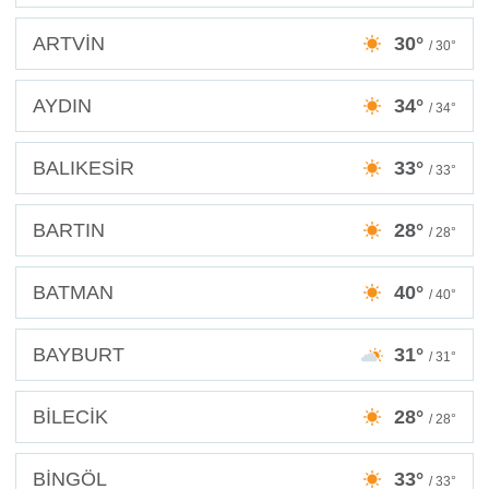
ARTVİN
30°
/ 30°
AYDIN
34°
/ 34°
BALIKESİR
33°
/ 33°
BARTIN
28°
/ 28°
BATMAN
40°
/ 40°
BAYBURT
31°
/ 31°
BİLECİK
28°
/ 28°
BİNGÖL
33°
/ 33°