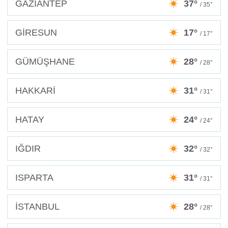
GAZİANTEP
37°
/ 35°
GİRESUN
17°
/ 17°
GÜMÜŞHANE
28°
/ 28°
HAKKARİ
31°
/ 31°
HATAY
24°
/ 24°
IĞDIR
32°
/ 32°
ISPARTA
31°
/ 31°
İSTANBUL
28°
/ 28°