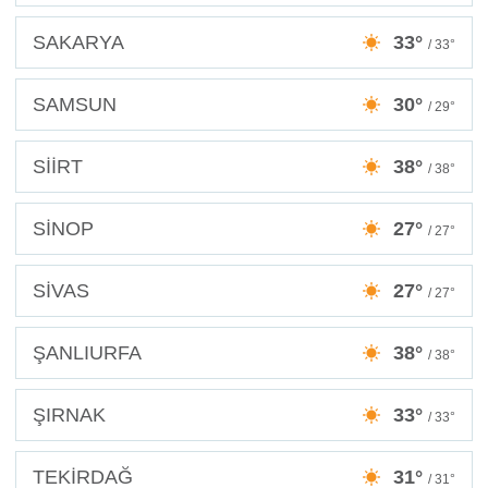
SAKARYA
33°
/ 33°
SAMSUN
30°
/ 29°
SİİRT
38°
/ 38°
SİNOP
27°
/ 27°
SİVAS
27°
/ 27°
ŞANLIURFA
38°
/ 38°
ŞIRNAK
33°
/ 33°
TEKİRDAĞ
31°
/ 31°