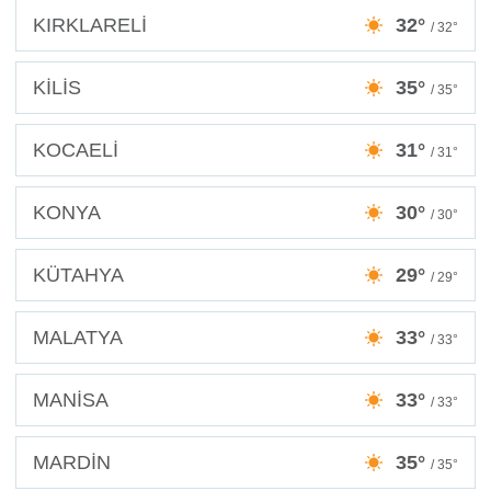
KIRKLARELİ
32°
/ 32°
KİLİS
35°
/ 35°
KOCAELİ
31°
/ 31°
KONYA
30°
/ 30°
KÜTAHYA
29°
/ 29°
MALATYA
33°
/ 33°
MANİSA
33°
/ 33°
MARDİN
35°
/ 35°