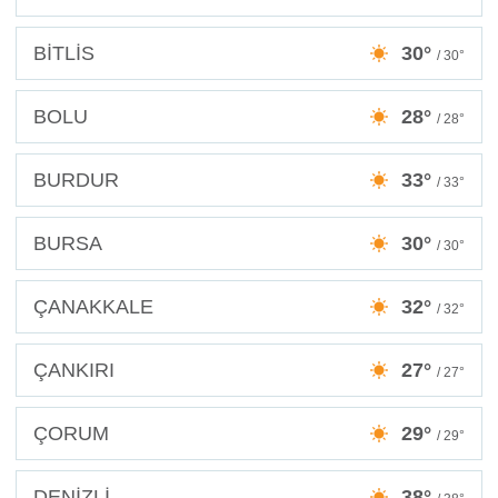
BİTLİS
30°
/ 30°
BOLU
28°
/ 28°
BURDUR
33°
/ 33°
BURSA
30°
/ 30°
ÇANAKKALE
32°
/ 32°
ÇANKIRI
27°
/ 27°
ÇORUM
29°
/ 29°
DENİZLİ
38°