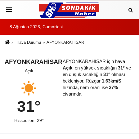
8 Ağustos 2026, Cumartesi
Hava Durumu
AFYONKARAHİSAR
AFYONKARAHİSAR
AFYONKARAHİSAR için hava
Açık
, en yüksek sıcaklığın
31°
ve
Açık
en düşük sıcaklığın
31°
olması
bekleniyor. Rüzgar
1.63km/S
hızında, nem oranı ise
27%
civarında.
31°
Hissedilen: 29°