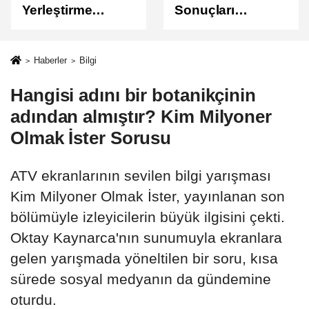
Yerleştirme
Sonuçları
Sonuçları
Açıklandı
Açıklandı!
Sonuçlar
Haberler
Bilgi
ÖSYM'de Erişime
Hangisi adını bir botanikçinin
Açıldı
adından almıştır? Kim Milyoner
Olmak İster Sorusu
ATV ekranlarının sevilen bilgi yarışması
Kim Milyoner Olmak İster, yayınlanan son
bölümüyle izleyicilerin büyük ilgisini çekti.
Oktay Kaynarca'nın sunumuyla ekranlara
gelen yarışmada yöneltilen bir soru, kısa
sürede sosyal medyanın da gündemine
oturdu.