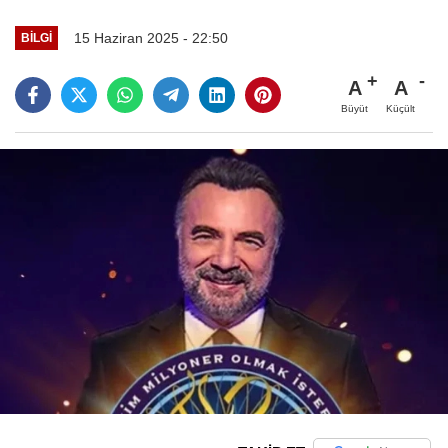
15 Haziran 2025 - 22:50
BILGI
A
A
Büyüt
Küçült