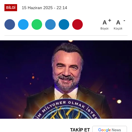
15 Haziran 2025 - 22:14
BILGI
A
A
Büyüt
Küçült
TAKİP ET