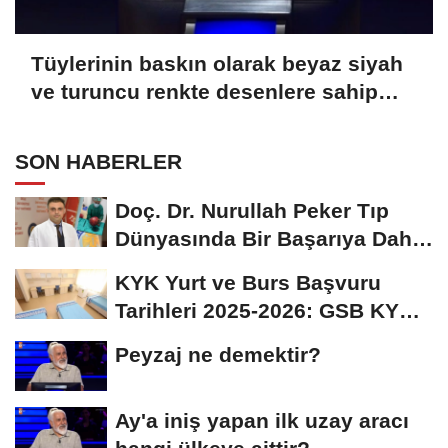
Tüylerinin baskın olarak beyaz siyah
ve turuncu renkte desenlere sahip
olmasından ötürü üç renkli kedi
olarak bilinen Calico olarak
SON HABERLER
adlandırılan kedilerle alakalı hangi
bilgi doğrudur?
Doç. Dr. Nurullah Peker Tıp
Dünyasında Bir Başarıya Daha
İmza Attı:...
KYK Yurt ve Burs Başvuru
Tarihleri 2025-2026: GSB KYK
Başvuruları Ne...
Peyzaj ne demektir?
Ay'a iniş yapan ilk uzay aracı