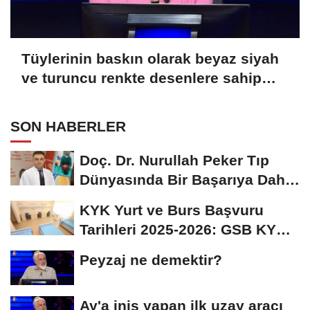
Tüylerinin baskın olarak beyaz siyah
ve turuncu renkte desenlere sahip
olmasından ötürü üç renkli kedi
olarak bilinen Calico olarak
SON HABERLER
adlandırılan kedilerle alakalı hangi
bilgi doğrudur?
Doç. Dr. Nurullah Peker Tıp
Dünyasında Bir Başarıya Daha
İmza Attı:...
KYK Yurt ve Burs Başvuru
Tarihleri 2025-2026: GSB KYK
Başvuruları Ne...
Peyzaj ne demektir?
Ay'a iniş yapan ilk uzay aracı