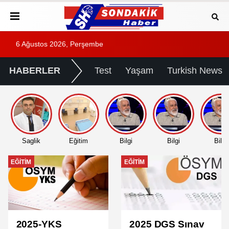
6 Ağustos 2026, Perşembe
HABERLER
Test
Yaşam
Turkish News
Saglik
Eğitim
Bilgi
Bilgi
Bilgi
EĞITIM
EĞITIM
2025-YKS
2025 DGS Sınav