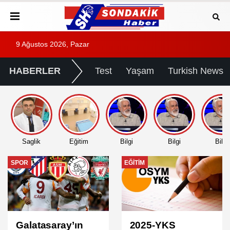
9 Ağustos 2026, Pazar
HABERLER
Test
Yaşam
Turkish News
Saglik
Eğitim
Bilgi
Bilgi
Bilgi
EĞITIM
EĞITIM
2025-YKS
2025 DGS Sınav