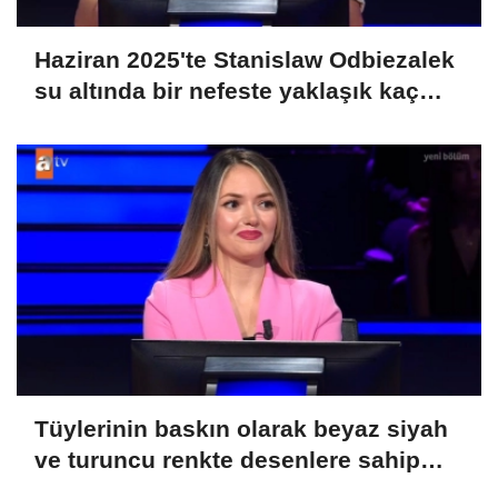
Haziran 2025'te Stanislaw Odbiezalek
su altında bir nefeste yaklaşık kaç
metre yürüyerek rekor kırmış ve
Guniess Dünya Rekorlarına girmiştir?
Tüylerinin baskın olarak beyaz siyah
ve turuncu renkte desenlere sahip
olmasından ötürü üç renkli kedi