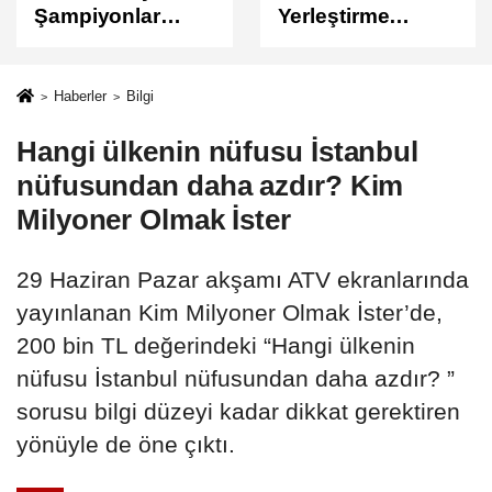
Yerleştirme
Sonuçları
Sonuçları
Açıklandı
Açıklandı!
Sonuçlar
Haberler
Bilgi
ÖSYM'de Erişime
Hangi ülkenin nüfusu İstanbul
Açıldı
nüfusundan daha azdır? Kim
Milyoner Olmak İster
29 Haziran Pazar akşamı ATV ekranlarında
yayınlanan Kim Milyoner Olmak İster’de,
200 bin TL değerindeki “Hangi ülkenin
nüfusu İstanbul nüfusundan daha azdır? ”
sorusu bilgi düzeyi kadar dikkat gerektiren
yönüyle de öne çıktı.