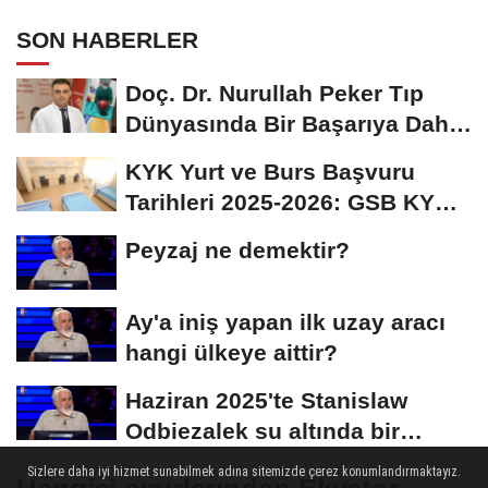
olarak bilinen Calico olarak
SON HABERLER
adlandırılan kedilerle alakalı hangi
bilgi doğrudur?
Doç. Dr. Nurullah Peker Tıp
Dünyasında Bir Başarıya Daha
İmza Attı:...
KYK Yurt ve Burs Başvuru
Tarihleri 2025-2026: GSB KYK
Başvuruları Ne...
Peyzaj ne demektir?
Ay'a iniş yapan ilk uzay aracı
hangi ülkeye aittir?
Haziran 2025'te Stanislaw
Odbiezalek su altında bir
nefeste yaklaşık...
Sizlere daha iyi hizmet sunabilmek adına sitemizde çerez konumlandırmaktayız.