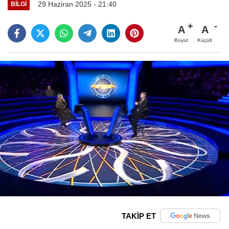
29 Haziran 2025 - 21:40
BILGI
A
A
Büyüt
Küçült
TAKİP ET