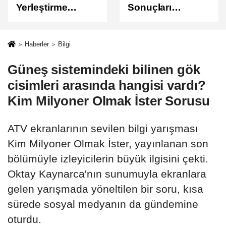
Yerleştirme
Sonuçları
Sonuçları
Açıklandı
Açıklandı!
Sonuçlar
Haberler
Bilgi
ÖSYM'de Erişime
Güneş sistemindeki bilinen gök
Açıldı
cisimleri arasında hangisi vardı?
Kim Milyoner Olmak İster Sorusu
ATV ekranlarının sevilen bilgi yarışması
Kim Milyoner Olmak İster, yayınlanan son
bölümüyle izleyicilerin büyük ilgisini çekti.
Oktay Kaynarca'nın sunumuyla ekranlara
gelen yarışmada yöneltilen bir soru, kısa
sürede sosyal medyanın da gündemine
oturdu.