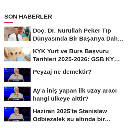
olmasından ötürü üç renkli kedi
olarak bilinen Calico olarak
SON HABERLER
adlandırılan kedilerle alakalı hangi
bilgi doğrudur?
Doç. Dr. Nurullah Peker Tıp
Dünyasında Bir Başarıya Daha
İmza Attı:...
KYK Yurt ve Burs Başvuru
Tarihleri 2025-2026: GSB KYK
Başvuruları Ne...
Peyzaj ne demektir?
Ay'a iniş yapan ilk uzay aracı
hangi ülkeye aittir?
Haziran 2025'te Stanislaw
Odbiezalek su altında bir
nefeste yaklaşık...