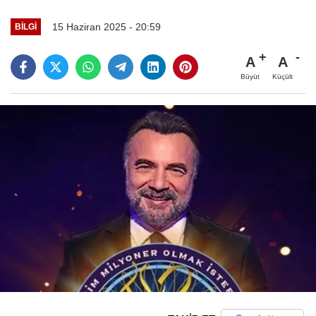
15 Haziran 2025 - 20:59
BILGI
A
A
Büyüt
Küçült