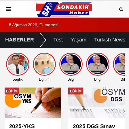
8 Ağustos 2026, Cumartesi
HABERLER
Test
Yaşam
Turkish News
Saglik
Eğitim
Bilgi
Bilgi
Bilgi
EĞITIM
EĞITIM
2025-YKS
2025 DGS Sınav