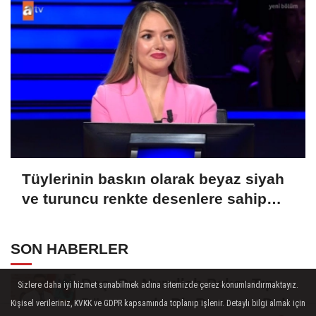
Guniess Dünya Rekorlarına girmiştir?
Tüylerinin baskın olarak beyaz siyah
ve turuncu renkte desenlere sahip
olmasından ötürü üç renkli kedi
olarak bilinen Calico olarak
SON HABERLER
adlandırılan kedilerle alakalı hangi
bilgi doğrudur?
Doç. Dr. Nurullah Peker Tıp
Sizlere daha iyi hizmet sunabilmek adına sitemizde çerez konumlandırmaktayız.
Dünyasında Bir Başarıya Daha
Kişisel verileriniz, KVKK ve GDPR kapsamında toplanıp işlenir. Detaylı bilgi almak için