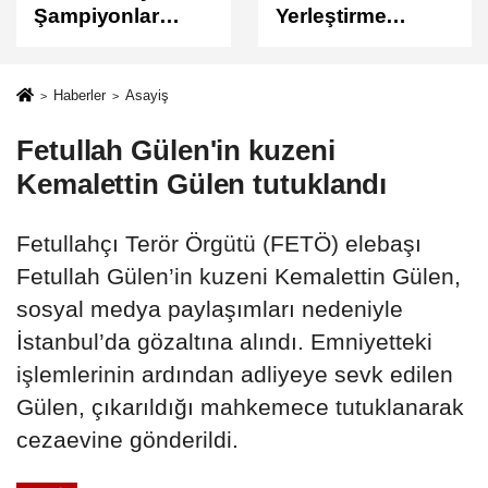
Yerleştirme
Sonuçları
Sonuçları
Açıklandı
Açıklandı!
Sonuçlar
Haberler
Asayiş
ÖSYM'de Erişime
Fetullah Gülen'in kuzeni
Açıldı
Kemalettin Gülen tutuklandı
Fetullahçı Terör Örgütü (FETÖ) elebaşı
Fetullah Gülen’in kuzeni Kemalettin Gülen,
sosyal medya paylaşımları nedeniyle
İstanbul’da gözaltına alındı. Emniyetteki
işlemlerinin ardından adliyeye sevk edilen
Gülen, çıkarıldığı mahkemece tutuklanarak
cezaevine gönderildi.