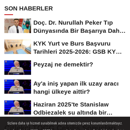
SON HABERLER
Doç. Dr. Nurullah Peker Tıp
Dünyasında Bir Başarıya Daha
İmza Attı:...
KYK Yurt ve Burs Başvuru
Tarihleri 2025-2026: GSB KYK
Başvuruları Ne...
Peyzaj ne demektir?
Ay'a iniş yapan ilk uzay aracı
hangi ülkeye aittir?
Haziran 2025'te Stanislaw
Odbiezalek su altında bir
nefeste yaklaşık...
Sizlere daha iyi hizmet sunabilmek adına sitemizde çerez konumlandırmaktayız.
Çitlekçi TOGG Çekiliş Sonuçları