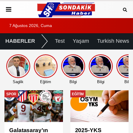
7 Ağustos 2026, Cuma
HABERLER
Test
Yaşam
Turkish News
Saglik
Eğitim
Bilgi
Bilgi
Bilgi
EĞITIM
EĞITIM
2025-YKS
2025 DGS Sınav