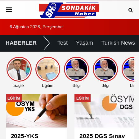
6 Ağustos 2026, Perşembe
HABERLER
Test
Yaşam
Turkish News
Saglik
Eğitim
Bilgi
Bilgi
Bilgi
EĞITIM
EĞITIM
2025-YKS
2025 DGS Sınav