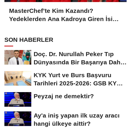
MasterChef’te Kim Kazandı?
Yedeklerden Ana Kadroya Giren İsim
Belli Oldu
SON HABERLER
Doç. Dr. Nurullah Peker Tıp
Dünyasında Bir Başarıya Daha
İmza Attı:...
KYK Yurt ve Burs Başvuru
Tarihleri 2025-2026: GSB KYK
Başvuruları Ne...
Peyzaj ne demektir?
Ay'a iniş yapan ilk uzay aracı
hangi ülkeye aittir?