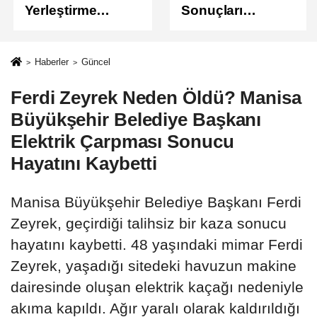
Yerleştirme
Sonuçları
Sonuçları
Açıklandı
Açıklandı!
Sonuçlar
Haberler
Güncel
ÖSYM'de Erişime
Ferdi Zeyrek Neden Öldü? Manisa
Açıldı
Büyükşehir Belediye Başkanı
Elektrik Çarpması Sonucu
Hayatını Kaybetti
Manisa Büyükşehir Belediye Başkanı Ferdi
Zeyrek, geçirdiği talihsiz bir kaza sonucu
hayatını kaybetti. 48 yaşındaki mimar Ferdi
Zeyrek, yaşadığı sitedeki havuzun makine
dairesinde oluşan elektrik kaçağı nedeniyle
akıma kapıldı. Ağır yaralı olarak kaldırıldığı