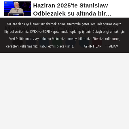
Haziran 2025'te Stanislaw
Odbiezalek su altında bir
nefeste yaklaşık...
Sizlere daha iyi hizmet sunabilmek adına sitemizde çerez konumlandırmaktayız.
Mamadou Sarr Chelsea'de! Genç
Kişisel verileriniz, KVKK ve GDPR kapsamında toplanıp işlenir. Detaylı bilgi almak için
Stoperle 2033'e Kadar Sözleşme
Veri Politikamızı / Aydınlatma Metnimizi inceleyebilirsiniz. Sitemizi kullanarak,
İmzalandı
çerezleri kullanmamızı kabul etmiş olacaksınız.
AYRINTILAR
TAMAM
Yorumlar
Yorumlar
İngiltere Premier Lig devi Chelsea, Fransa
Ligue 1 ekiplerinden Strasbourg’da forma
giyen genç stoper Mamadou Sarr'ı
kadrosuna kattı. Kulüpten yapılan resmi
açıklamada, 19 yaşındaki savunma
oyuncusuyla 2033 yılına kadar geçerli uzun
vadeli bir sözleşme imzalandığı duyuruldu.
09 Haziran 2025 - 13:00
SPOR