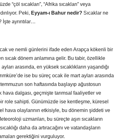
e “çöl sıcakları”, “Afrika sıcakları” veya
ırılıyor. Peki,
Eyyam-ı Bahur nedir?
Sıcaklar ne
İşte ayrıntılar…
ak ve nemli günlerini ifade eden Arapça kökenli bir
en sıcak dönem anlamına gelir. Bu tabir, özellikle
yları arasında, en yüksek sıcaklıkların yaşandığı
arımküre’de ise bu süreç ocak ile mart ayları arasında
le temmuzun son haftasında başlayıp ağustosun
 hava dalgası, geçmişte tarımsal faaliyetler ve
bir role sahipti. Günümüzde ise kentleşme, küresel
sel hava olaylarının etkisiyle, bu dönemin şiddeti ve
 Meteoroloji uzmanları, bu süreçte aşırı sıcakların
sıcaklığı daha da artıracağını ve vatandaşların
amaları gerektiğini vurguluyor.