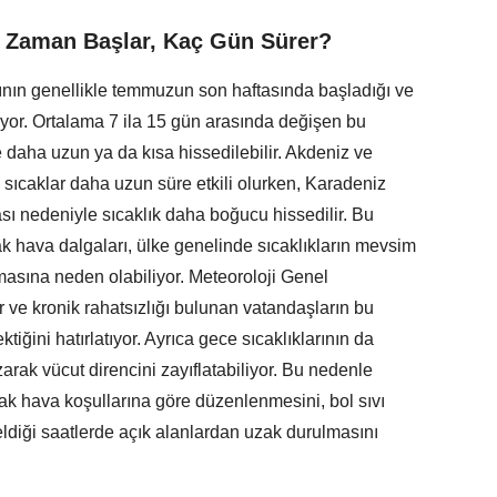
e Zaman Başlar, Kaç Gün Sürer?
ının genellikle temmuzun son haftasında başladığı ve
iyor. Ortalama 7 ila 15 gün arasında değişen bu
e daha uzun ya da kısa hissedilebilir. Akdeniz ve
ıcaklar daha uzun süre etkili olurken, Karadeniz
sı nedeniyle sıcaklık daha boğucu hissedilir. Bu
 hava dalgaları, ülke genelinde sıcaklıkların mevsim
masına neden olabiliyor. Meteoroloji Genel
ar ve kronik rahatsızlığı bulunan vatandaşların bu
tiğini hatırlatıyor. Ayrıca gece sıcaklıklarının da
rak vücut direncini zayıflatabiliyor. Bu nedenle
cak hava koşullarına göre düzenlenmesini, bol sıvı
eldiği saatlerde açık alanlardan uzak durulmasını