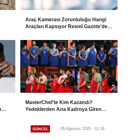
Araç Kamerası Zorunluluğu Hangi
Araçları Kapsıyor Resmî Gazete’de
Yayımlandı!
MasterChef’te Kim Kazandı?
n
Yedeklerden Ana Kadroya Giren
İsim Belli Oldu
05 Ağustos 2025 - 11:18
GÜNCEL