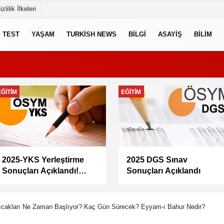
izlilik İlkeleri
TEST
YAŞAM
TURKISH NEWS
BILGI
ASAYIŞ
BILIM
EKONOMI
GÜNCEL
Memur maaşları artacak
Doğacan Taşpınar neden
mı? Memur-Sen Başkanı
öldü, kimdir, evli mi?
Yalçın’dan en düşük
Oyuncu Doğacan
maaş için 67 bin lira
Taşpınar hayatını
önerisi
kaybetti
ıcakları Ne Zaman Başlıyor? Kaç Gün Sürecek? Eyyam-ı Bahur Nedir?