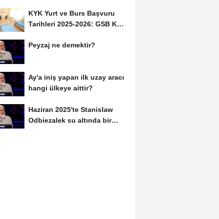
Daha İmza Attı:...
KYK Yurt ve Burs Başvuru
Tarihleri 2025-2026: GSB KYK
Başvuruları Ne...
Peyzaj ne demektir?
Ay'a iniş yapan ilk uzay aracı
hangi ülkeye aittir?
Haziran 2025'te Stanislaw
Odbiezalek su altında bir
nefeste yaklaşık...