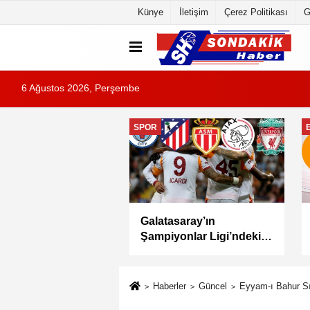
Künye
İletişim
Çerez Politikası
G
6 Ağustos 2026, Perşembe
EĞITIM
MEB Akademi Giriş
Yabancı öğrenciler için
ı AGS Sonuçları
Türkçe öğretiminde yeni
andı
dönem: YTÖP yürürlüğe
girdi
Haberler
Güncel
Eyyam-ı Bahur S