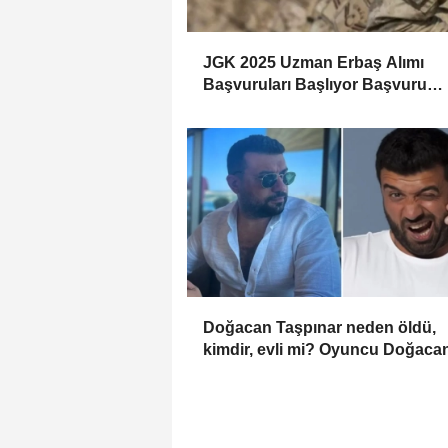
JGK 2025 Uzman Erbaş Alımı
Başvuruları Başlıyor Başvuru
Şartları ve Detaylar Belli Oldu!
Doğacan Taşpınar neden öldü,
kimdir, evli mi? Oyuncu Doğaca
Taşpınar hayatını kaybetti