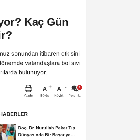
ıyor? Kaç Gün
ir?
muz sonundan itibaren etkisini
 dönemde vatandaşlara bol sıvı
rılarda bulunuyor.
A
A
Büyüt
Küçült
Yazdır
Yorumlar
 HABERLER
Doç. Dr. Nurullah Peker Tıp
Dünyasında Bir Başarıya