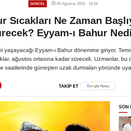
05 Ağustos 2025 - 14:04
GÜNCEL
r Sıcakları Ne Zaman Başl
recek? Eyyam-ı Bahur Ned
rini yaşayacağı Eyyam-ı Bahur dönemine giriyor. Tem
aklar, ağustos ortasına kadar sürecek. Uzmanlar, bu
le saatlerinde güneşten uzak durmaları yönünde uya
TAKİP ET
SON