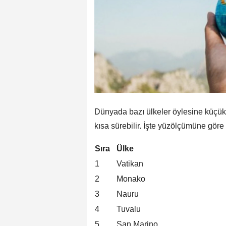
Dünyada bazı ülkeler öylesine küçük 
kısa sürebilir. İşte yüzölçümüne gör
Sıra
Ülke
1
Vatikan
2
Monako
3
Nauru
4
Tuvalu
5
San Marino