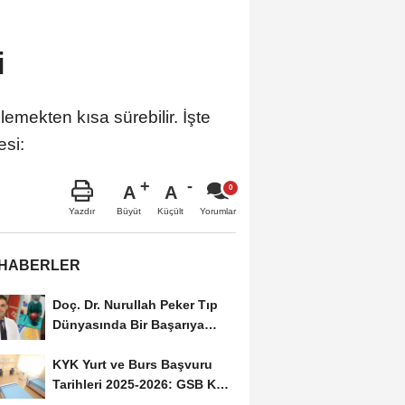
i
emekten kısa sürebilir. İşte
si:
A
A
Büyüt
Küçült
Yazdır
Yorumlar
 HABERLER
Doç. Dr. Nurullah Peker Tıp
Dünyasında Bir Başarıya
Daha İmza Attı:...
KYK Yurt ve Burs Başvuru
Tarihleri 2025-2026: GSB KYK
Başvuruları Ne...