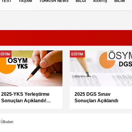
TEST
YAŞAM
TURKISH NEWS
BILGI
ASAYIŞ
BILIM
izlilik İlkeleri
EKONOMI
GÜNCEL
Memur maaşları artacak
Doğacan Taşpınar neden
mı? Memur-Sen Başkanı
öldü, kimdir, evli mi?
Yalçın’dan en düşük
Oyuncu Doğacan
maaş için 67 bin lira
Taşpınar hayatını
önerisi
kaybetti
Ülkeleri