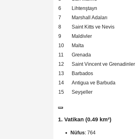
6
Lihtenştayn
7
Marshall Adaları
8
Saint Kitts ve Nevis
9
Maldivler
10
Malta
11
Grenada
12
Saint Vincent ve Grenadinler
13
Barbados
14
Antigua ve Barbuda
15
Seyşeller
1. Vatikan (0.49 km²)
Nüfus
: 764