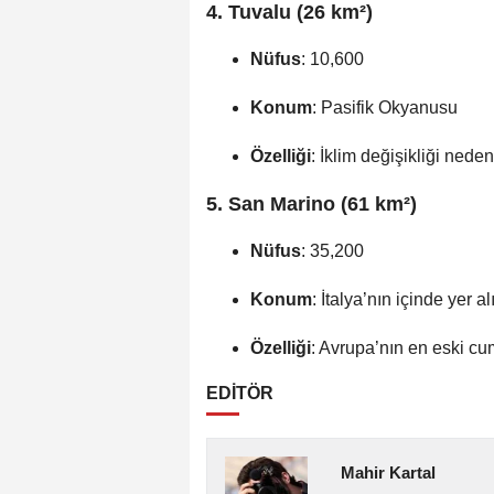
4. Tuvalu (26 km²)
Nüfus
: 10,600
Konum
: Pasifik Okyanusu
Özelliği
: İklim değişikliği neden
5. San Marino (61 km²)
Nüfus
: 35,200
Konum
: İtalya’nın içinde yer alı
Özelliği
: Avrupa’nın en eski cu
EDİTÖR
Mahir Kartal