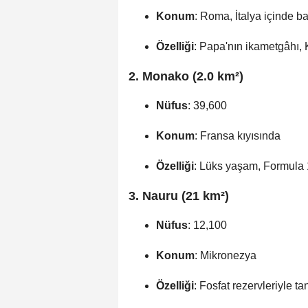
Konum
: Roma, İtalya içinde ba
Özelliği
: Papa'nın ikametgâhı, 
2. Monako (2.0 km²)
Nüfus
: 39,600
Konum
: Fransa kıyısında
Özelliği
: Lüks yaşam, Formula 
3. Nauru (21 km²)
Nüfus
: 12,100
Konum
: Mikronezya
Özelliği
: Fosfat rezervleriyle t