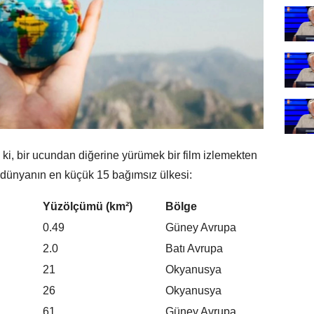
ki, bir ucundan diğerine yürümek bir film izlemekten
e dünyanın en küçük 15 bağımsız ülkesi:
Yüzölçümü (km²)
Bölge
0.49
Güney Avrupa
2.0
Batı Avrupa
21
Okyanusya
26
Okyanusya
61
Güney Avrupa