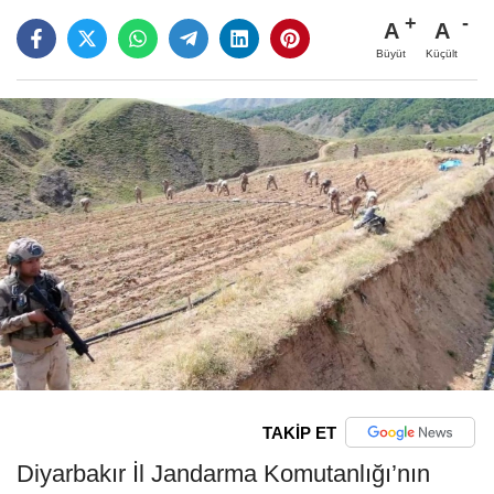
A
A
Büyüt
Küçült
TAKİP ET
Diyarbakır İl Jandarma Komutanlığı’nın