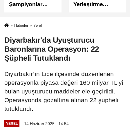
Yerleştirme
Sonuçları
Sonuçları
Açıklandı
Açıklandı!
Sonuçlar
Haberler
Yerel
ÖSYM'de Erişime
Diyarbakır'da Uyuşturucu
Açıldı
Baronlarına Operasyon: 22
Şüpheli Tutuklandı
Diyarbakır’ın Lice ilçesinde düzenlenen
operasyonla piyasa değeri 160 milyar TL’yi
bulan uyuşturucu maddeler ele geçirildi.
Operasyonda gözaltına alınan 22 şüpheli
tutuklandı.
14 Haziran 2025 - 14:54
YEREL