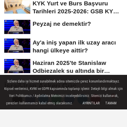
KYK Yurt ve Burs Başvuru
Tarihleri 2025-2026: GSB KYK
Başvuruları Ne...
Peyzaj ne demektir?
Ay'a iniş yapan ilk uzay aracı
hangi ülkeye aittir?
Haziran 2025'te Stanislaw
Odbiezalek su altında bir
nefeste yaklaşık...
Sizlere daha iyi hizmet sunabilmek adına sitemizde çerez konumlandırmaktayız.
İsrail-İran Askeri Güç
Kişisel verileriniz, KVKK ve GDPR kapsamında toplanıp işlenir. Detaylı bilgi almak için
Karşılaştırması 2025: Hangi Ülke
Veri Politikamızı / Aydınlatma Metnimizi inceleyebilirsiniz. Sitemizi kullanarak,
Daha Güçlü?
çerezleri kullanmamızı kabul etmiş olacaksınız.
AYRINTILAR
TAMAM
Yorumlar
Yorumlar
İsrail ve İran arasındaki gerilim, 13 Haziran