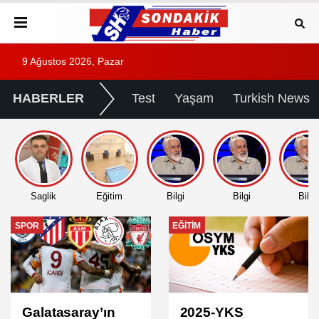
9 Ağustos 2026, Pazar
HABERLER
Test
Yaşam
Turkish News
Saglik
Eğitim
Bilgi
Bilgi
Bilgi
EĞITIM
EĞITIM
2025-YKS
2025 DGS Sınav