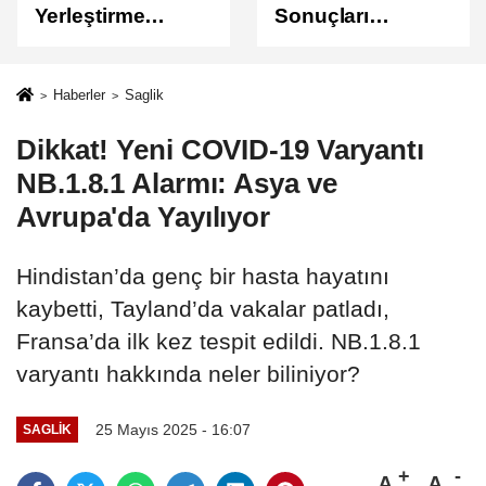
Yerleştirme
Sonuçları
Sonuçları
Açıklandı
Açıklandı!
Sonuçlar
Haberler
Saglik
ÖSYM'de Erişime
Dikkat! Yeni COVID-19 Varyantı
Açıldı
NB.1.8.1 Alarmı: Asya ve
Avrupa'da Yayılıyor
Hindistan’da genç bir hasta hayatını
kaybetti, Tayland’da vakalar patladı,
Fransa’da ilk kez tespit edildi. NB.1.8.1
varyantı hakkında neler biliniyor?
25 Mayıs 2025 - 16:07
SAGLIK
A
A