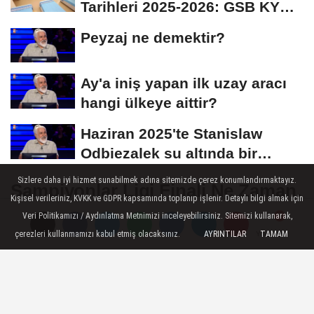
Tarihleri 2025-2026: GSB KYK
Başvuruları Ne...
Peyzaj ne demektir?
Ay'a iniş yapan ilk uzay aracı
hangi ülkeye aittir?
Haziran 2025'te Stanislaw
Odbiezalek su altında bir
nefeste yaklaşık...
Sizlere daha iyi hizmet sunabilmek adına sitemizde çerez konumlandırmaktayız.
Şampiyonlar Ligi Finali Ne Zaman,
Kişisel verileriniz, KVKK ve GDPR kapsamında toplanıp işlenir. Detaylı bilgi almak için
Saat Kaçta, Hangi Kanalda
Veri Politikamızı / Aydınlatma Metnimizi inceleyebilirsiniz. Sitemizi kullanarak,
Şifresiz Yayınlanacak? (PSG -
çerezleri kullanmamızı kabul etmiş olacaksınız.
AYRINTILAR
TAMAM
Yorumlar
Yorumlar
Inter Maçı Detayları)
24 Mayıs 2025 - 22:42
SPOR