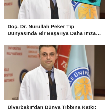
Doç. Dr. Nurullah Peker Tıp
Dünyasında Bir Başarıya Daha İmza
Attı: Dev Myomu Rahim ve
Yumurtalıkları Korumayı Başararak
Çıkardı!
Diyarbakır'dan Dünya Tıbbına Katkı: