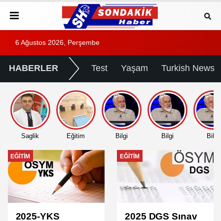
6 Ağustos 2026, Perşembe
HABERLER
Test
Yaşam
Turkish News
Saglik
Eğitim
Bilgi
Bilgi
Bilgi
EĞITIM
EĞITIM
2025-YKS
2025 DGS Sınav