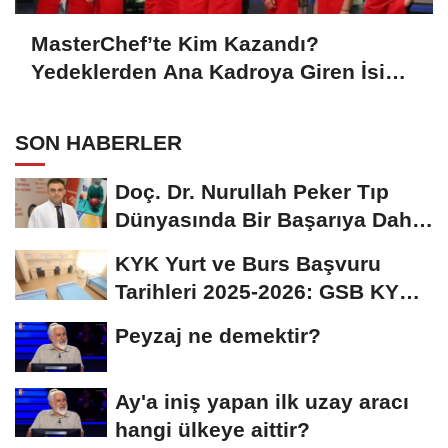
MasterChef’te Kim Kazandı?
Yedeklerden Ana Kadroya Giren İsim
Belli Oldu
SON HABERLER
Doç. Dr. Nurullah Peker Tıp
Dünyasında Bir Başarıya Daha
İmza Attı:...
KYK Yurt ve Burs Başvuru
Tarihleri 2025-2026: GSB KYK
Başvuruları Ne...
Peyzaj ne demektir?
Ay'a iniş yapan ilk uzay aracı
hangi ülkeye aittir?