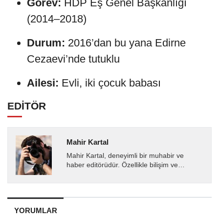
Görev:
HDP Eş Genel Başkanlığı
(2014–2018)
Durum:
2016’dan bu yana Edirne
Cezaevi’nde tutuklu
Ailesi:
Evli, iki çocuk babası
EDİTÖR
Mahir Kartal
Mahir Kartal, deneyimli bir muhabir ve
haber editörüdür. Özellikle bilişim ve
teknoloji alanında uzmanlaşmış olup, güncel
gelişmeleri okuyuculara...
YORUMLAR