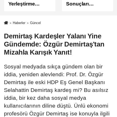
Yerleştirme
Sonuçları
Sonuçları
Açıklandı
Açıklandı!
Sonuçlar
Haberler
Güncel
ÖSYM'de Erişime
Demirtaş Kardeşler Yalanı Yine
Açıldı
Gündemde: Özgür Demirtaş'tan
Mizahla Karışık Yanıt!
Sosyal medyada sıkça gündem olan bir
iddia, yeniden alevlendi: Prof. Dr. Özgür
Demirtaş ile eski HDP Eş Genel Başkanı
Selahattin Demirtaş kardeş mi? Bu asılsız
iddia, bir kez daha sosyal medya
kullanıcılarının diline düştü. Ünlü ekonomi
profesörü Özgür Demirtaş ise konuyla ilgili