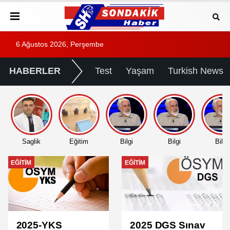
6 Ağustos 2026, Perşembe
HABERLER
Test
Yaşam
Turkish News
Saglik
Eğitim
Bilgi
Bilgi
Bilgi
EĞITIM
EĞITIM
2025-YKS
2025 DGS Sınav