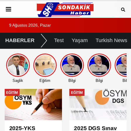
9 Ağustos 2026, Pazar
HABERLER
Test
Yaşam
Turkish News
Saglik
Eğitim
Bilgi
Bilgi
Bilgi
EĞITIM
EĞITIM
2025-YKS
2025 DGS Sınav