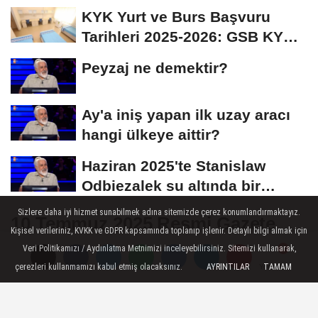
İmza Attı:...
KYK Yurt ve Burs Başvuru
Tarihleri 2025-2026: GSB KYK
Başvuruları Ne...
Peyzaj ne demektir?
Ay'a iniş yapan ilk uzay aracı
hangi ülkeye aittir?
Haziran 2025'te Stanislaw
Odbiezalek su altında bir
nefeste yaklaşık...
Sizlere daha iyi hizmet sunabilmek adına sitemizde çerez konumlandırmaktayız.
10 Temmuz 2025 Resmi Gazete
Kişisel verileriniz, KVKK ve GDPR kapsamında toplanıp işlenir. Detaylı bilgi almak için
Yayımlandı: Fahrettin Altun ve
Veri Politikamızı / Aydınlatma Metnimizi inceleyebilirsiniz. Sitemizi kullanarak,
Burhanettin Duran'a Yeni Görevler
çerezleri kullanmamızı kabul etmiş olacaksınız.
AYRINTILAR
TAMAM
Yorumlar
Yorumlar
Verildi!