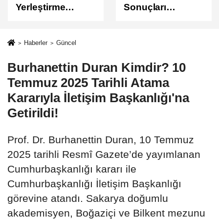
Yerleştirme
Sonuçları
Sonuçları
Açıklandı
Açıklandı!
Sonuçlar
Haberler
Güncel
ÖSYM'de Erişime
Burhanettin Duran Kimdir? 10
Açıldı
Temmuz 2025 Tarihli Atama
Kararıyla İletişim Başkanlığı'na
Getirildi!
Prof. Dr. Burhanettin Duran, 10 Temmuz
2025 tarihli Resmî Gazete’de yayımlanan
Cumhurbaşkanlığı kararı ile
Cumhurbaşkanlığı İletişim Başkanlığı
görevine atandı. Sakarya doğumlu
akademisyen, Boğaziçi ve Bilkent mezunu