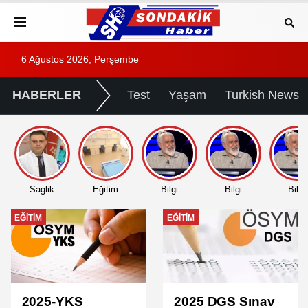
6 Ağustos 2026, Perşembe
HABERLER
Test
Yaşam
Turkish News
Saglik
Eğitim
Bilgi
Bilgi
Bilgi
EĞITIM
EĞITIM
2025-YKS
2025 DGS Sınav