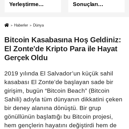
Yerleştirme
Sonuçları
Sonuçları
Açıklandı
Açıklandı!
Sonuçlar
Haberler
Dünya
ÖSYM'de Erişime
Bitcoin Kasabasına Hoş Geldiniz:
Açıldı
El Zonte'de Kripto Para ile Hayat
Gerçek Oldu
2019 yılında El Salvador’un küçük sahil
kasabası El Zonte’de başlayan sade bir
girişim, bugün “Bitcoin Beach” (Bitcoin
Sahili) adıyla tüm dünyanın dikkatini çeken
bir deney alanına dönüştü. Bir grup
gönüllünün başlattığı bu Bitcoin projesi,
hem gençlerin hayatını değiştirdi hem de