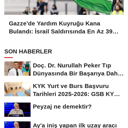
Gazze'de Yardım Kuyruğu Kana
Bulandı: İsrail Saldırısında En Az 39
Filistinli Hayatını Kaybetti!
SON HABERLER
Doç. Dr. Nurullah Peker Tıp
Dünyasında Bir Başarıya Daha
İmza Attı:...
KYK Yurt ve Burs Başvuru
Tarihleri 2025-2026: GSB KYK
Başvuruları Ne...
Peyzaj ne demektir?
Ay'a iniş yapan ilk uzay aracı