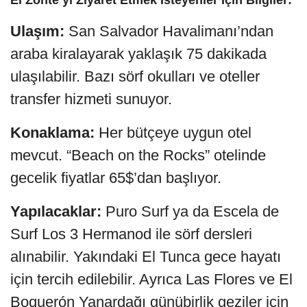
El Zonte’yi Ziyaret Etmek İsteyenler İçin Bilgiler:
Ulaşım:
San Salvador Havalimanı’ndan
araba kiralayarak yaklaşık 75 dakikada
ulaşılabilir. Bazı sörf okulları ve oteller
transfer hizmeti sunuyor.
Konaklama:
Her bütçeye uygun otel
mevcut. “Beach on the Rocks” otelinde
gecelik fiyatlar 65$’dan başlıyor.
Yapılacaklar:
Puro Surf ya da Escela de
Surf Los 3 Hermanod ile sörf dersleri
alınabilir. Yakındaki El Tunca gece hayatı
için tercih edilebilir. Ayrıca Las Flores ve El
Boquerón Yanardağı günübirlik geziler için