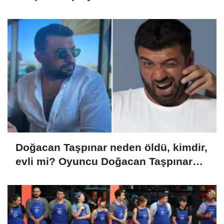
Yayımlandı!
Doğacan Taşpınar neden öldü, kimdir,
evli mi? Oyuncu Doğacan Taşpınar
hayatını kaybetti