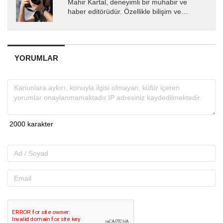
Mahir Kartal, deneyimli bir muhabir ve
haber editörüdür. Özellikle bilişim ve
teknoloji alanında uzmanlaşmış olup, güncel
gelişmeleri okuyuculara...
YORUMLAR