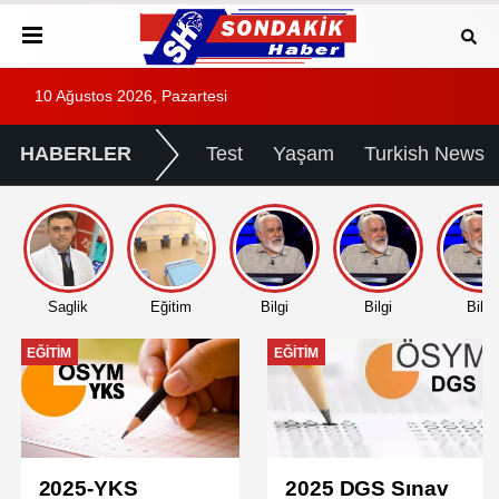
10 Ağustos 2026, Pazartesi
HABERLER
Test
Yaşam
Turkish News
Saglik
Eğitim
Bilgi
Bilgi
Bilgi
EĞITIM
EĞITIM
2025-YKS
2025 DGS Sınav