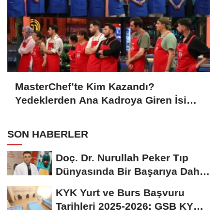
MasterChef’te Kim Kazandı?
Yedeklerden Ana Kadroya Giren İsim
Belli Oldu
SON HABERLER
Doç. Dr. Nurullah Peker Tıp
Dünyasında Bir Başarıya Daha
İmza Attı:...
KYK Yurt ve Burs Başvuru
Tarihleri 2025-2026: GSB KYK