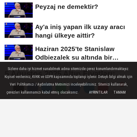
Başvuruları Ne...
Peyzaj ne demektir?
Ay'a iniş yapan ilk uzay aracı
hangi ülkeye aittir?
Haziran 2025'te Stanislaw
Odbiezalek su altında bir
nefeste yaklaşık...
Sizlere daha iyi hizmet sunabilmek adına sitemizde çerez konumlandırmaktayız.
5 Ağustos 2025 Altın Fiyatları:
Kişisel verileriniz, KVKK ve GDPR kapsamında toplanıp işlenir. Detaylı bilgi almak için
Gram Altın, Çeyrek Altın,
Veri Politikamızı / Aydınlatma Metnimizi inceleyebilirsiniz. Sitemizi kullanarak,
Cumhuriyet Altını Bugün Ne
çerezleri kullanmamızı kabul etmiş olacaksınız.
AYRINTILAR
TAMAM
Yorumlar
Yorumlar
Kadar Oldu?
5 Ağustos 2025 itibarıyla altın fiyatları
yükseliş trendini koruyor. Gram altın 4.428