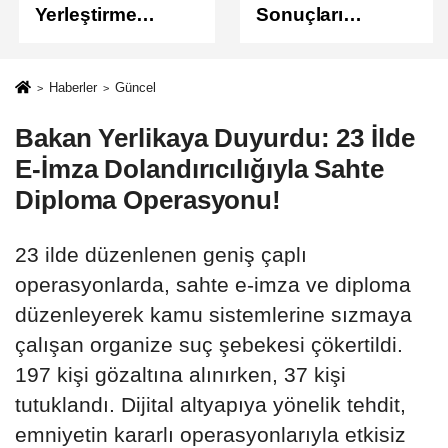
Yerleştirme
Sonuçları
Sonuçları
Açıklandı
Açıklandı!
Sonuçlar
Haberler
Güncel
ÖSYM'de Erişime
Bakan Yerlikaya Duyurdu: 23 İlde
Açıldı
E-İmza Dolandırıcılığıyla Sahte
Diploma Operasyonu!
23 ilde düzenlenen geniş çaplı
operasyonlarda, sahte e-imza ve diploma
düzenleyerek kamu sistemlerine sızmaya
çalışan organize suç şebekesi çökertildi.
197 kişi gözaltına alınırken, 37 kişi
tutuklandı. Dijital altyapıya yönelik tehdit,
emniyetin kararlı operasyonlarıyla etkisiz