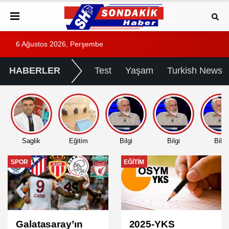
6 Ağustos 2026, Perşembe
HABERLER
Test
Yaşam
Turkish News
Saglik
Eğitim
Bilgi
Bilgi
Bilgi
EĞITIM
EĞITIM
2025-YKS
2025 DGS Sınav