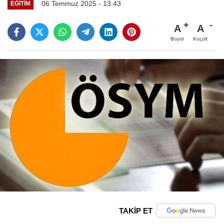
06 Temmuz 2025 - 13:43
EĞITIM
A
A
Büyüt
Küçült
TAKİP ET