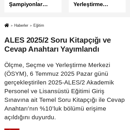
Yerleştirme
Sonuçları
Sonuçları
Açıklandı
Açıklandı!
Sonuçlar
Haberler
Eğitim
ÖSYM'de Erişime
ALES 2025/2 Soru Kitapçığı ve
Açıldı
Cevap Anahtarı Yayımlandı
Ölçme, Seçme ve Yerleştirme Merkezi
(ÖSYM), 6 Temmuz 2025 Pazar günü
gerçekleştirilen 2025-ALES/2 Akademik
Personel ve Lisansüstü Eğitimi Giriş
Sınavına ait Temel Soru Kitapçığı ile Cevap
Anahtarı’nın %10’luk bölümü erişime
açıldığını duyurdu.