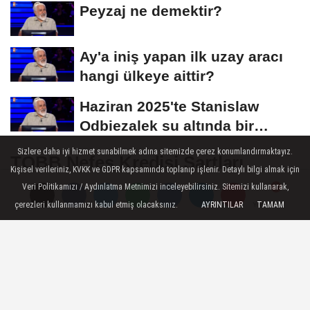
Peyzaj ne demektir?
Ay'a iniş yapan ilk uzay aracı
hangi ülkeye aittir?
Haziran 2025'te Stanislaw
Odbiezalek su altında bir
nefeste yaklaşık...
Sizlere daha iyi hizmet sunabilmek adına sitemizde çerez konumlandırmaktayız.
TOBB Nefes Kredisi Şartları
Kişisel verileriniz, KVKK ve GDPR kapsamında toplanıp işlenir. Detaylı bilgi almak için
Açıklandı: KOBİ'lere 2,5 Milyon TL
Veri Politikamızı / Aydınlatma Metnimizi inceleyebilirsiniz. Sitemizi kullanarak,
Destek
çerezleri kullanmamızı kabul etmiş olacaksınız.
AYRINTILAR
TAMAM
Yorumlar
Yorumlar
TOBB, KGF ve bankalar iş birliğiyle
başlatılan Nefes Kredisi programı için
başvurular 8-9 Temmuz’da alınacak.
KOBİ’lere 6 ay ödemesiz, 36 ay vadeli kredi