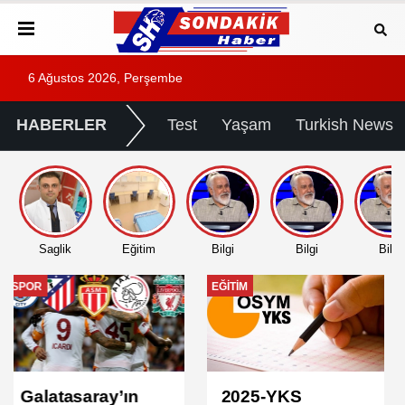
6 Ağustos 2026, Perşembe
HABERLER
Test
Yaşam
Turkish News
Saglik
Eğitim
Bilgi
Bilgi
Bilgi
EĞITIM
EĞITIM
2025-YKS
2025 DGS Sınav