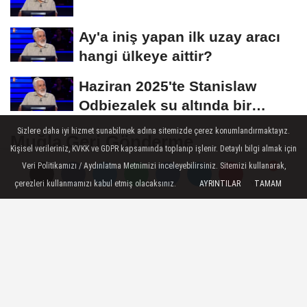
Ay'a iniş yapan ilk uzay aracı
hangi ülkeye aittir?
Haziran 2025'te Stanislaw
Odbiezalek su altında bir
nefeste yaklaşık...
Sizlere daha iyi hizmet sunabilmek adına sitemizde çerez konumlandırmaktayız.
Muğla Geri Gönderme
Kişisel verileriniz, KVKK ve GDPR kapsamında toplanıp işlenir. Detaylı bilgi almak için
Merkezi'nde Ölüm İddiasına Yanıt:
Veri Politikamızı / Aydınlatma Metnimizi inceleyebilirsiniz. Sitemizi kullanarak,
Tedavisiz Bırakılmadı
çerezleri kullanmamızı kabul etmiş olacaksınız.
AYRINTILAR
TAMAM
Yorumlar
Yorumlar
Yabancı uyruklu K.U.’nun Geri Gönderme
Merkezi’nde tedavi edilmeden hayatını
kaybettiği iddiası, DMM tarafından
yalanlandı. Merkez, müdahale süreci ve
hastane kayıtlarıyla açıklama yaptı.