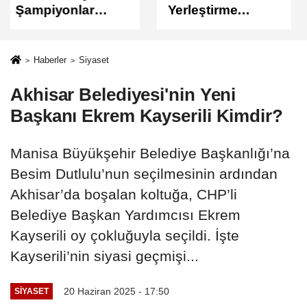
Yerleştirme
Sonuçları
Sonuçları
Açıklandı
Açıklandı!
Sonuçlar
Haberler
Siyaset
ÖSYM'de Erişime
Akhisar Belediyesi'nin Yeni
Açıldı
Başkanı Ekrem Kayserili Kimdir?
Manisa Büyükşehir Belediye Başkanlığı’na
Besim Dutlulu’nun seçilmesinin ardından
Akhisar’da boşalan koltuğa, CHP’li
Belediye Başkan Yardımcısı Ekrem
Kayserili oy çokluğuyla seçildi. İşte
Kayserili’nin siyasi geçmişi...
20 Haziran 2025 - 17:50
SIYASET